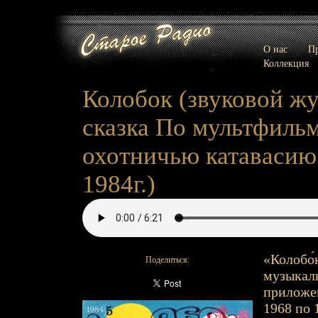
О нас
Пр
Коллекция
Колобок (звуковой жу
сказка По мультфильм
охотничью катавасию 
1984г.)
«Колобо́
Поделиться:
музыкал
приложен
1968 по 