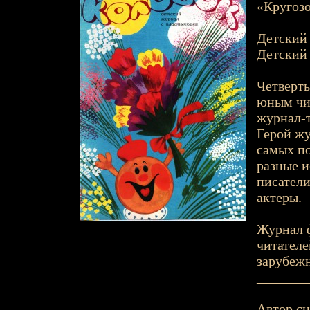
«Кругозо
Детский 
Детский 
Четверть
юным чи
журнал-т
Герой жу
самых по
разные и
писатели
актеры.
Журнал 
читателе
зарубежн
_______
Автор сц