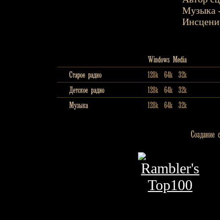
Музыка -
Инсценир