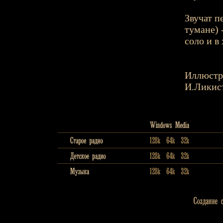
Звучат п
тумане) 
соло и в
Иллюстр
И.Ликис