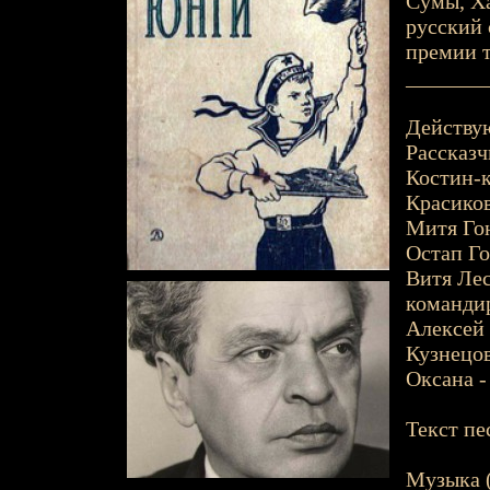
Сумы, Хар
русский 
премии т
_______
Действу
Рассказч
Костин-к
Красиков
Митя Гон
Остап Го
Витя Лес
командир
Алексей
Кузнецов
Оксана -
Текст пе
Музыка (