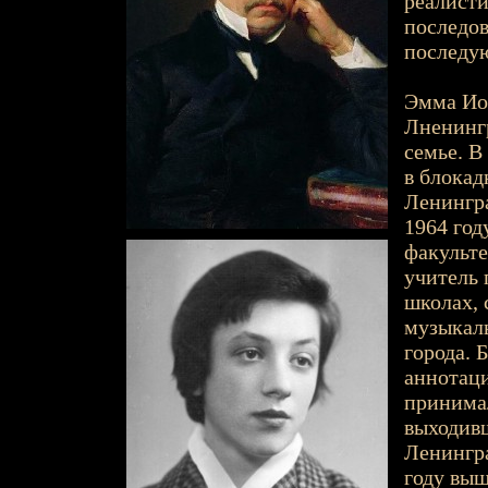
реалисти
последов
последу
Эмма Иос
Лненингр
семье. В
в блокад
Ленингра
1964 год
факульте
учитель 
школах, 
музыкаль
города. 
аннотаци
принимал
выходив
Ленингра
году выш