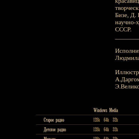
красавиц
творческ
Бизе, Д.
научно-х
СССР.
_______
Исполни
Людмила 
Иллюстр
А.Дарго
Э.Велик