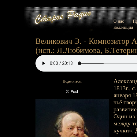
О нас
Пр
Коллекция
Великович Э. - Композитор 
(исп.: Л.Любимова, Б.Тетери
Александ
Поделиться:
1813г., с
января 1
чьё твор
развитие
Один из 
между т
кучки».