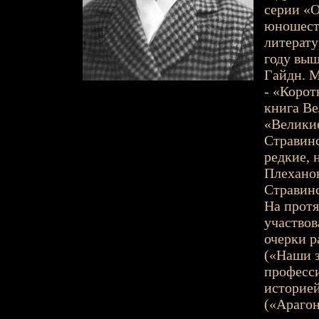
серии «О
юношеств
литерату
году выш
Гайдн. М
- «Корот
книга Ве
«Великие
Стравин
редкие, 
Плеханов
Стравинс
На протя
участвов
очерки р
(«Наши з
професси
историе
(«Арагон