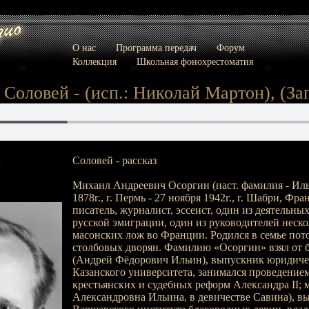
О нас
Программа передач
Форум
Коллекция
Школьная фонохрестоматия
Соловей - (исп.: Николай Мартон), (Зап.
Соловей - рассказ
:
Михаил Андреевич Осоргин (наст. фамилия - Ильи
1878г., г. Пермь - 27 ноября 1942г., г. Шабри, Фра
писатель, журналист, эссеист, один из деятельны
русской эмиграции, один из руководителей неск
масонских лож во Франции. Родился в семье по
столбовых дворян. Фамилию «Осоргин» взял от 
(Андрей Фёдорович Ильин), выпускник юридичес
Казанского университета, занимался проведением
крестьянских и судебных реформ Александра II; 
Александровна Ильина, в девичестве Савина), в