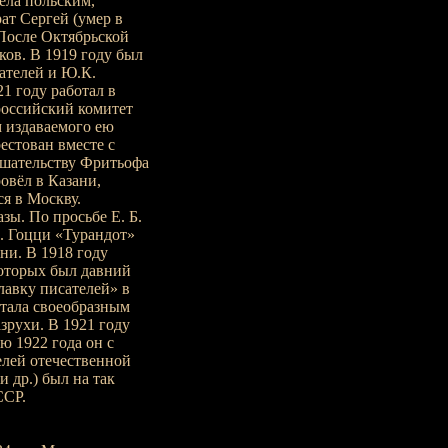
ела польским,
ат Сергей (умер в
После Октябрьской
ов. В 1919 году был
ателей и Ю.К.
1 году работал в
оссийский комитет
 издаваемого ею
естован вместе с
ешательству Фритьофа
овёл в Казани,
ся в Москву.
зы. По просьбе Е. Б.
К. Гоцци «Турандот»
они. В 1918 году
которых был давний
авку писателей» в
стала своеобразным
рухи. В 1921 году
ю 1922 года он с
лей отечественной
 др.) был на так
ССР.