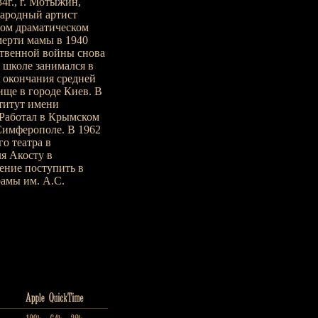
4г., г. Мотыжин,
Народный артист
ном драматическом
мерти мамы в 1940
ственной войны снова
 школе занимался в
 окончания средней
ще в городе Киев. В
титут имени
 Работал в Крымском
Симферополе. В 1962
о театра в
я Акосту в
ение поступить в
рамы им. А.С.