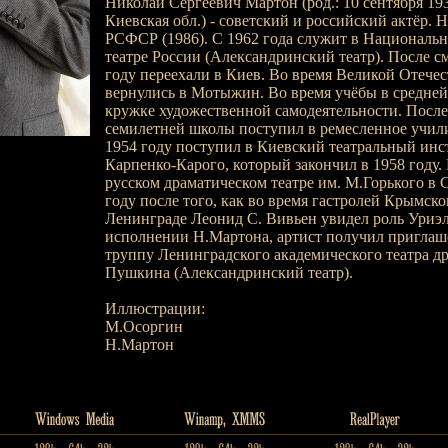
Николай Сергеевич Марто́н (род.: 10 сентября 193
Киевская обл.) - советский и российский актёр. 
РСФСР (1986). С 1962 года служит в Националь
театре России (Александринский театр). После с
году переехали в Киев. Во время Великой Отече
вернулись в Мотыжин. Во время учёбы в средней
кружке художественной самодеятельности. После
семилетней школы поступил в ремесленное учили
1954 году поступил в Киевский театральный инс
Карпенко-Карого, который закончил в 1958 году.
русском драматическом театре им. М.Горького в 
году после того, как во время гастролей Крымског
Ленинграде Леонид С. Вивьен увидел роль Уриэл
исполнении Н.Мартона, артист получил приглаш
труппу Ленинградского академического театра д
Пушкина (Александринский театр).
Иллюстрации:
М.Осоргин
Н.Мартон