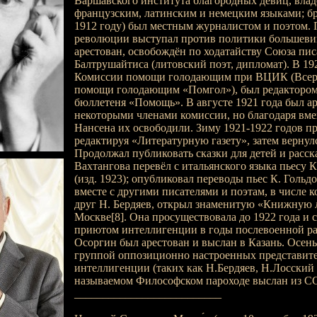
Варшавского института благородных девиц, влад
французским, латинским и немецким языками; бр
1912 году) был местным журналистом и поэтом. 
революции выступал против политики большевик
арестован, освобождён по ходатайству Союза пис
Балтрушайтиса (литовский поэт, дипломат). В 192
Комиссии помощи голодающим при ВЦИК (Всер
помощи голодающим «Помгол»), был редактором
бюллетеня «Помощь». В августе 1921 года был ар
некоторыми членами комиссии, но благодаря вм
Нансена их освободили. Зиму 1921-1922 годов пр
редактируя «Литературную газету», затем вернул
Продолжал публиковать сказки для детей и расска
Вахтангова перевёл с итальянского языка пьесу 
(изд. 1923); опубликовал переводы пьес К. Гольд
вместе с другими писателями и поэтам, в числе 
друг Н. Бердяев, открыл знаменитую «Книжную л
Москве[8]. Она просуществовала до 1922 года и 
приютом интеллигенции в годы послевоенной раз
Осоргин был арестован и выслан в Казань. Осень
группой оппозиционно настроенных представите
интеллигенции (таких как Н.Бердяев, Н.Лосский и
называемом Философском пароходе выслан из С
__________________________