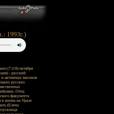
: 1993г.)
н) (7 (19) октября
нция) - русский
х и активных масонов
ольких русских
томственных
бабушки. Отец
кого факультета
 в жизнь на Урале
мать (Елена
ыпускница