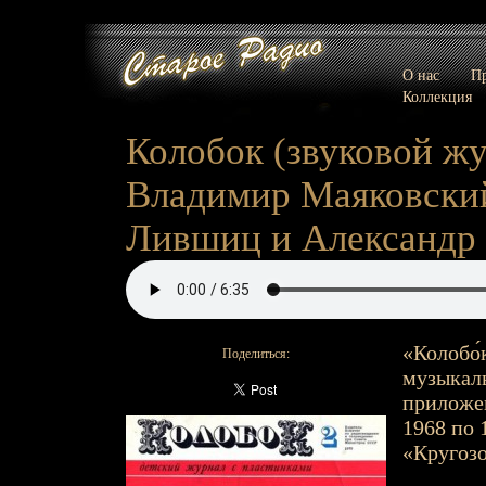
О нас
Пр
Коллекция
Колобок (звуковой жу
Владимир Маяковский
Лившиц и Александр Л
«Колобо́
Поделиться:
музыкал
приложен
1968 по 
«Кругозо