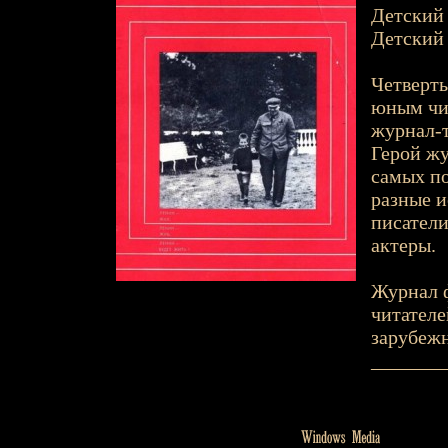
Детский 
Детский 
Четверть
юным чи
журнал-т
Герой жу
самых по
разные и
писатели
актеры.
Журнал 
читателе
зарубежн
_______