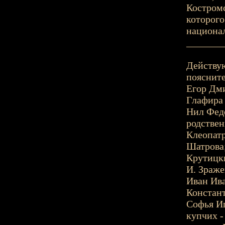
Костромс
которого
национал
_______
Действу
поясните
Егор Дми
Глафира 
Нил Федо
родствен
Клеопатр
Шатрова
Крутицки
И. Зраже
Иван Ива
Констант
Софья Иг
купчих -