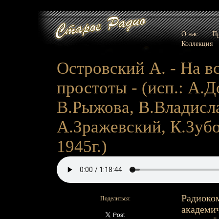
О нас
Пр
Коллекция
Островский А. - На в
простоты - (исп.: А.
В.Рыжова, В.Владисл
А.Зражевский, К.Зубов
1945г.)
Радиоком
Поделиться:
академич