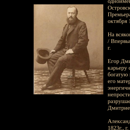
одноимён
Островск
Премьера
октября 
На всяко
/ Впервы
г.
Егор Дми
карьеру 
богатую 
его мате
энергичн
непрости
разрушае
Дмитриев
Александ
1823г., г