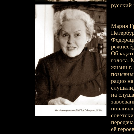
русский 
_______
Мария Гр
Петербур
Федераци
режиссёр
Обладате
голоса. 
жизни г.
позывны
радио на
слушали,
на слуша
завоеван
повлияли
советски
передача
её герое