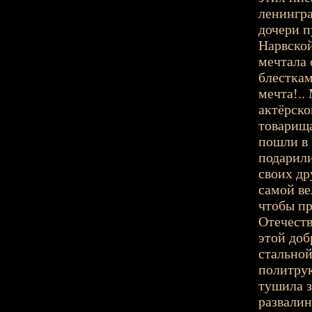
ленингра
дочери п
Нарвской
мечтала 
блесткам
мечта!..
актёрско
товарища
пошли в 
подарили
своих др
самой ве
чтобы пр
Отечеств
этой доб
стальной
политрук
тушила з
развалин