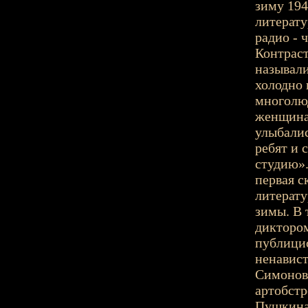
зиму 194
литерату
радио - 
Контраст
называли
холодно 
многолюд
женщина 
улыбалис
ребят и 
студию».
первая с
литерату
зимы. В 
диктором
публицис
ненавист
Симонова
артобстр
Пушкина,