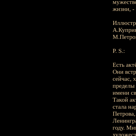
мужество
жизни, -
Иллюстр
А.Купри
М.Петро
P. S.:
Есть акт
Они встр
сейчас, 
пределы 
имени св
Такой ак
стала на
Петрова,
Ленингра
году. Ми
художест