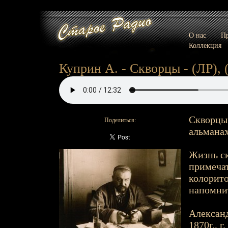
О нас
Пр
Коллекция
Куприн А. - Скворцы - (ЛР), 
Скворцы 
Поделиться:
альманах
Жизнь ск
примечат
колорито
напомнит
Александ
1870г., г