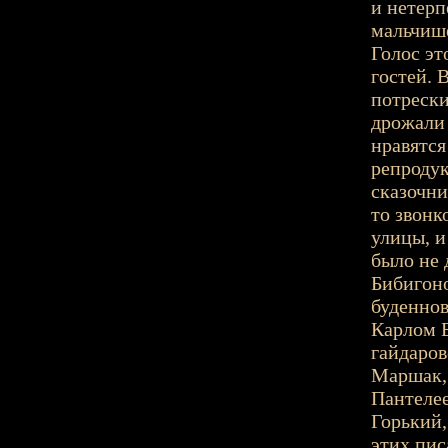
и нетерп
мальчише
Голос эт
гостей. 
потрески
дрожали 
нравятся
репродук
сказочни
то звонк
улицы, и
было не 
Бибигоно
буденнов
Карлом 
гайдаров
Маршак, 
Пантелее
Горький,
этих пис