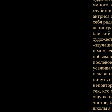
умного, 
глубинно
актриса 
себя рад
ленингра
близкий 
художест
«звучаща
и множес
побывали
послевое
усаживал
недавно 
ничуть н
неповто
тех, кто
ощущение
чистое, 
школы я 