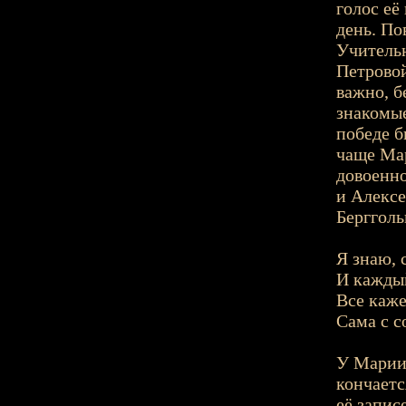
голос её
день. По
Учительн
Петровой
важно, б
знакомые
победе б
чаще Мар
довоенно
и Алексе
Бергголь
Я знаю, 
И каждый
Все каже
Сама с со
У Марии 
кончаетс
её запис