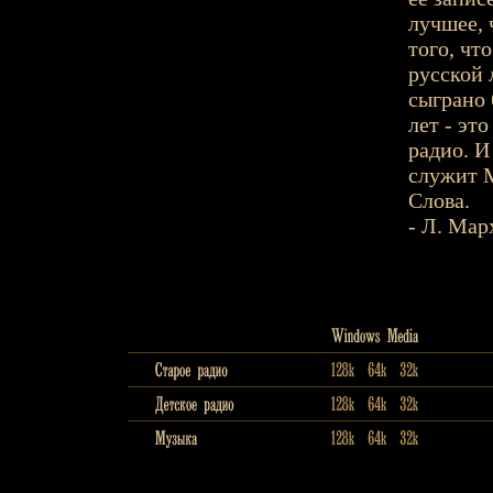
лучшее, 
того, чт
русской 
сыграно
лет - эт
радио. И
служит М
Слова.
- Л. Мар