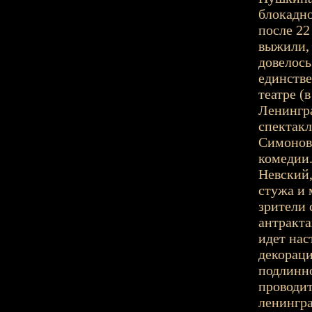
блокадно
после 22
выжили, 
довелось
единстве
театре (
Ленингра
спектакл
Симонова
комедии.
Невский,
стужа и 
зрители 
антракта
идет нас
декораци
подлинно
проводит
ленингра