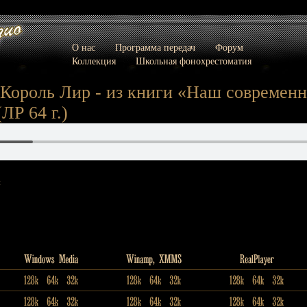
О нас
Программа передач
Форум
Коллекция
Школьная фонохрестоматия
 Король Лир - из книги «Наш современ
ЛР 64 г.)
: