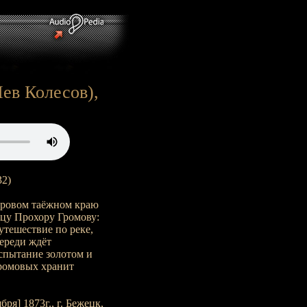
Лев Колесов),
32)
уровом таёжном краю
пцу Прохору Громову:
утешествие по реке,
переди ждёт
испытание золотом и
Громовых хранит
ря] 1873г., г. Бежецк,