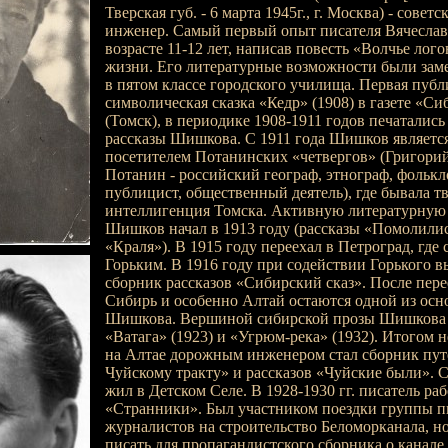
Тверская губ. - 6 марта 1945г., г. Москва) - советс
инженер. Самый первый опыт писателя Вячесла
возрасте 11-12 лет, написав повесть «Волчье лог
жизни. Его литературные возможности были зам
в пятом классе городского училища. Первая публ
символическая сказка «Кедр» (1908) в газете «С
(Томск), в периодике 1908-1911 годов печатались
рассказы Шишкова. С 1911 года Шишков являетс
посетителем Потанинских «четвергов» (Григори
Потанин - российский географ, этнограф, фолькл
публицист, общественный деятель), где бывала тв
интеллигенция Томска. Активную литературную 
Шишков начал в 1913 году (рассказы «Помолилис
«Краля»). В 1915 году переехал в Петроград, где 
Горьким. В 1916 году при содействии Горького 
сборник рассказов «Сибирский сказ». После пере
Сибирь и особенно Алтай остаются одной из осн
Шишкова. Вершиной сибирской прозы Шишкова 
«Ватага» (1923) и «Угрюм-река» (1932). Итогом 
на Алтае дорожным инженером стал сборник пут
Чуйскому тракту» и рассказов «Чуйские были». 
жил в Детском Селе. В 1928-1930 гг. писатель ра
«Странники». Был участником поездки группы п
журналистов на строительство Беломорканала, но
писать для пропагандистского сборника о канале