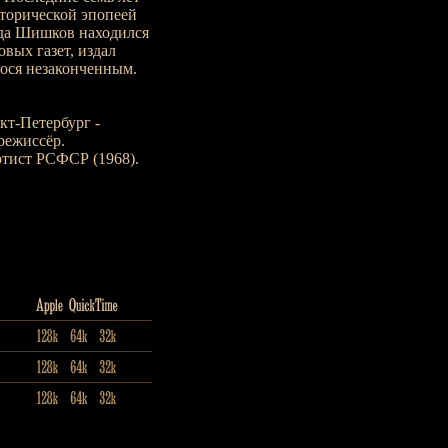
торической эпопеей
ода Шишков находился
вых газет, издал
ося незаконченным.
кт-Петербург -
 режиссёр.
тист РСФСР (1968).