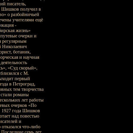
кий писатель,
в Шишков получил в
ово» о разбойничьей
ечены учителями ещё
икация -
ибирская жизнь»
 путевые очерки и
я регулярным
й Николаевич
орист, ботаник,
орческая и научная
деятельность
ь», «Суд скорый»,
сблизился с М.
выходит первый
езда в Петроград,
овных тем творчества
стали романы
нескольких лет работы
евых очерков «По
С 1927 года Шишков
ботает над повестью
исателей и
 отказался что-либо
. Последние семь лет