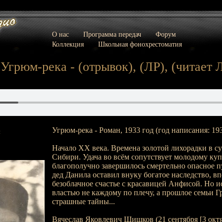
О нас
Программа передач
Форум
Коллекция
Школьная фонохрестоматия
Угрюм-река - (отрывок), (ЛР), (читает 
Угрюм-река - Роман, 1933 год (год написания: 19
:
Начало XX века. Времена золотой лихорадки в с
Cибири. Удача во всём сопутствует молодому ку
благополучно завершилось смертельно опасное п
дед Данила оставил внуку богатое наследство, в
безоблачное счастье с красавицей Анфисой. Но 
властью не каждому по плечу, а прошлое семьи 
страшные тайны...
Вячеслав Яковлевич Шишков (21 сентября [3 октяб