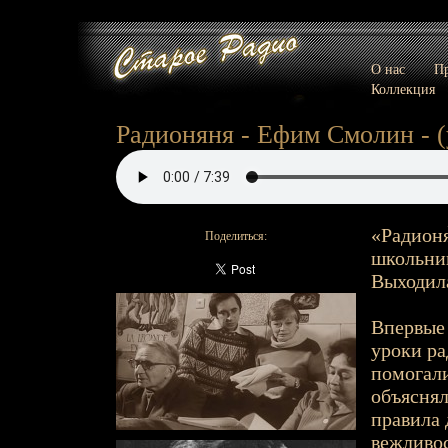
О нас
Пр
Коллекция
Радионяня - Ефим Смолин - (уч
«Радионя
Поделиться:
школьник
Выходила
Впервые 
уроки р
помогали
объяснял
правила 
вежливос