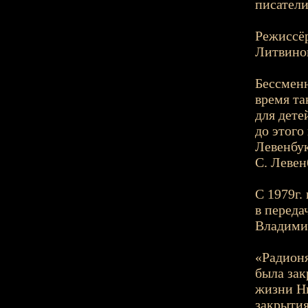
писател
Режиссёр
Литвинов
Бессменн
время т
для дете
до этог
Левенбук
С. Левен
С 1979г.
в переда
Владими
«Радионя
была зак
жизни Н
закрытия