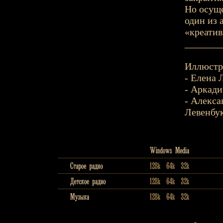
Но осуще
один из 
«креати
_______
Иллюстр
- Елена 
- Аркади
- Алекс
Левенбу