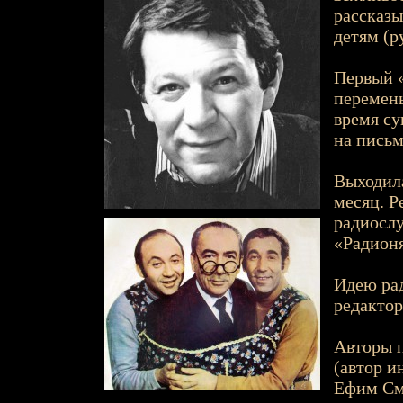
рассказы
детям (р
Первый «
перемены
время су
на письм
Выходила
месяц. Р
радиослу
«Радион
Идею рад
редактор
Авторы п
(автор и
Ефим Смо