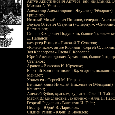
Артур Христианович Артузов, зам. начальника О
Михаил А. Ульянов;
Александр Александрович Якушев («Фёдоров») -
Гриценко;
Николай Михайлович Потапов, генерал - Анатоли
Эдуард Оттович Стауниц («Оперпут», «Селянинов
Евстигнеев;
Степан Захарович Подушкин, бывший коллежский
Д. Папанов;
камергер Ртищев - Николай Т. Сунозов;
«Колесников», он же Косинов - Сергей С. Ляхни
Зоя Кавалерова - Елена Г. Королёва;
Юрий Александрович Артамонов, бывший офицер
Степанов;
Арапов - Вячеслав И. Юрченко;
Евгений Константинович Баумгартен, полковник 
Менглет;
Хольмсен - Сергей М. Некрасов;
Великий князь Николай Николаевич (Младший) -
Кенигсон;
Алексей Зубов, краском, курсант - Олег П. Табако
Мария Владиславовна Захарченко - Алла П. Парф
Георгий Радкевич - Валентин И. Гафт;
Пилляр - Юрий В. Ларионов;
Сидней Рейли - Юрий В. Яковлев;