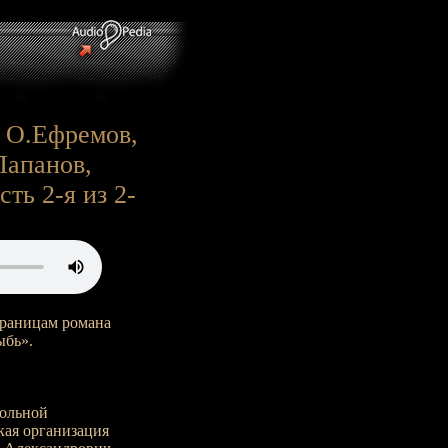
: О.Ефремов,
Папанов,
сть 2-я из 2-
траницам романа
ыбь».
польной
ая организация