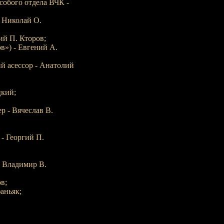
собого отдела ВЧК -
 Николай О.
й П. Кторов;
») - Евгений А.
 асессор - Анатолий
цкий;
 - Вячеслав В.
- Георгий П.
 Владимир В.
в;
аньяк;