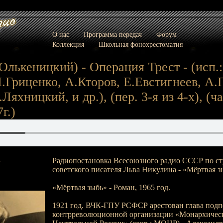
О нас
Программа передач
Форум
Коллекция
Школьная фонохрестоматия
Олькеницкий) - Операция Трест - (исп.
.Гриценко, А.Кторов, Е.Евстигнеев, А.
Ляхницкий, и др.), (пер. 3-я из 4-х), (ча
7г.)
Радиопостановка Всесоюзного радио СССР по с
:
советского писателя Льва Никулина - «Мёртвая з
«Мёртвая зыбь» - Роман, 1965 год.
1921 год. ВЧК-ГПУ РСФСР арестован глава под
контрреволюционной организации «Монархическ