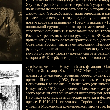
Центральной России» (сокр.: МОЦР) - Александ
Якушев. Арест Якушева это серьёзный удар по 
но чекисты не торопятся дать огласку истории с
Дзержинский разрабатывает план операции, в ра
решает снова возродить эту подпольную организ
новым кодовым названием «Трест» и придать «Тр
подпольной группировки, которая имеет необход
того чтобы объединить и возглавить все контрр
России. «Трест», по мнению руководства ВЧК, д
приманкой для всех белоэмигрантских сил, дейс
Советской России, так и за её пределами. Непоср
руководство операцией поручается чекисту Арту
внутри системы «Треста» должен сыграть бывши
которого ВЧК вербует и привлекает на свою стор
Лев Вениаминович Никулин (наст. фамилия - Ольк
1891г., г. Житомир - 9 марта 1967, Москва) - сове
драматург, журналист, военный корреспондент. 
премии III степени (1952). Родился в семье актёр
Вениамина Ивановича Олькеницкого (сценическ
Никулин). В 1910 году окончил Одесское коммер
этого времени стал заниматься литературной дея
Публиковал стихи, сатирические заметки и фелье
прессе. В 1910-1911 гг. учился в Сорбонне (Франци
учился в Московском коммерческом институте. Б