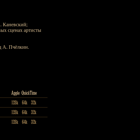
. Каневский;
вых сценах артисты
д А. Пчёлкин.