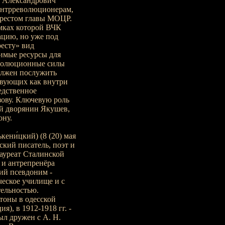
р Александрович
контрреволюционерам,
 арестом главы МОЦР.
мках которой ВЧК
ацию, но уже под
есту» вид
имые ресурсы для
еволюционные силы
олжен послужить
твующих как внутри
едственное
зову. Ключевую роль
й дворянин Якушев,
ону.
ени́цкий) (8 (20) мая
тский писатель, поэт и
Лауреат Сталинской
а и антрепренёра
ий псевдоним -
ческое училище и с
тельностью.
тоны в одесской
я), в 1912-1918 гг. -
ыл дружен с А. Н.