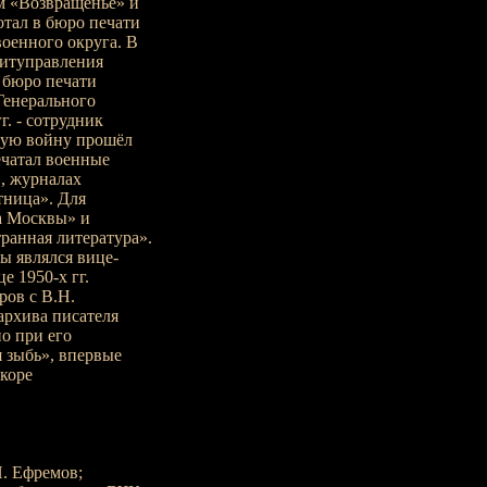
ям «Возвращенье» и
отал в бюро печати
оенного округа. В
литуправления
й бюро печати
Генерального
г. - сотрудник
ную войну прошёл
ечатал военные
, журналах
тница». Для
а Москвы» и
ранная литература».
ы являлся вице-
 1950-х гг.
ов с В.Н.
архива писателя
о при его
 зыбь», впервые
коре
. Ефремов;