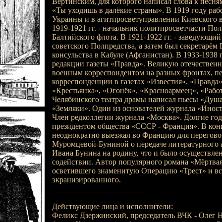
Вертинским, для которого написал слова к песн
«Ты уходишь в далёкие страны». В 1919 году раб
Украины и в агитпросветуправлении Киевского в
1919-1921 гг. - начальник политпросветчасти По
Балтийского флота. В 1921-1922 гг. - заведующи
советского Полпредства, а затем был секретарём 
консульства в Кабуле (Афганистан). В 1933-1938 г
редакции газеты «Правда». Великую отечествен
военным корреспондентом на разных фронтах, п
корреспонденции в газетах «Известия», «Правда»
«Крестьянка», «Огонёк», «Красноармеец», «Рабо
Челябинского театра драмы написал пьесы «Душ
«Земляки». Один из основателей журнала «Иност
Член редколлегии журнала «Москва». Долгие год
президентом общества «СССР - Франция». В конце
неоднократно выезжал во Францию для переговор
Муромцевой-Буниной о передаче литературного 
Ивана Бунина на родину, что и было осуществлен
содействии. Автор популярного романа «Мёртвая
осветившего знаменитую Операцию «Трест» и вс
экранизированного.
________________________
Действующие лица и исполнители:
Феликс Дзержинский, председатель ВЧК - Олег Н