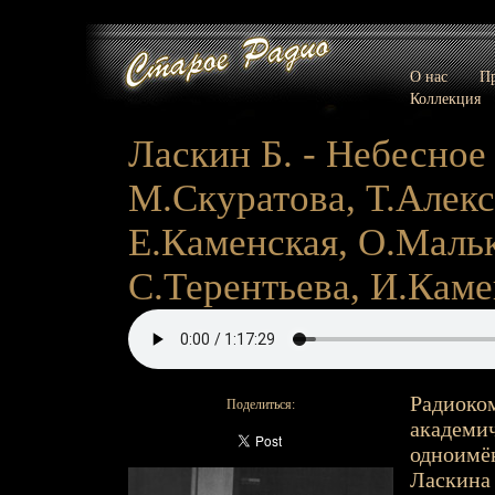
О нас
Пр
Коллекция
Ласкин Б. - Небесное 
М.Скуратова, Т.Алекс
Е.Каменская, О.Мальк
С.Терентьева, И.Каменс
Радиоко
Поделиться:
академич
одноимён
Ласкина 