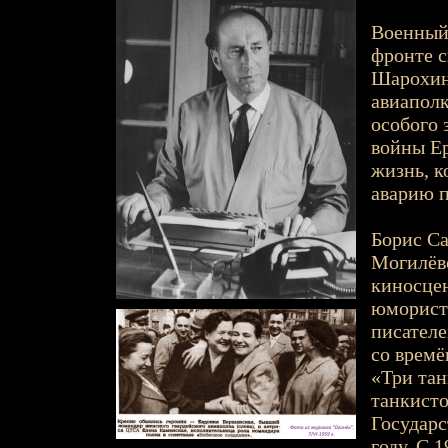
Военный 
фронте с
Шарохина
авиаполк
особого 
войны Ер
жизнь, к
аварию п
Борис Са
Могилёвс
киносцен
юмористи
писателе
со времё
«Три тан
танкисто
Государс
году. С 