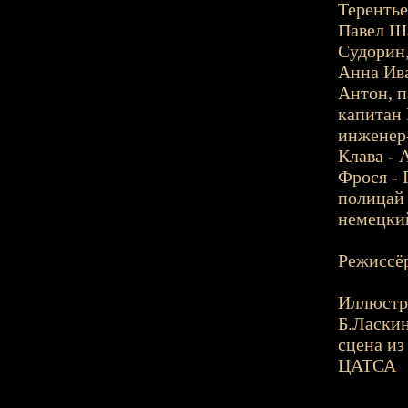
Терентье
Павел Ша
Судорин,
Анна Ива
Антон, п
капитан 
инженер
Клава - 
Фрося - 
полицай 
немецкий
Режиссёр
Иллюстр
Б.Ласки
сцена из
ЦАТСА