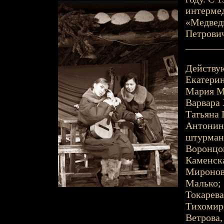
интермед
«Медведь
Петрович
_______
Действу
Екатерин
Мария М.
Варвара 
Татьяна 
Антонина
штурман 
Воронцов
Каменск
Миронова
Малько;
Токарева
Тихомир
Ветрова,