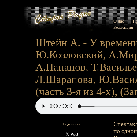
О нас
Пр
Коллекция
Штейн А. - У времени 
Ю.Козловский, А.Мир
А.Папанов, Т.Василье
Л.Шарапова, Ю.Василь
(часть 3-я из 4-х), (За
Спектакл
Поделиться:
по однои