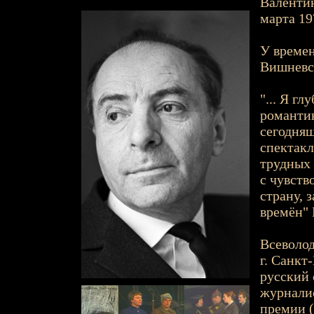
Валентин
марта 19
У времен
Вишневск
"... Я г
романтик
сегодняш
спектакл
трудных 
с чувств
страну, 
времён" 
Всеволод
г. Санкт-
русский 
журналис
премии (