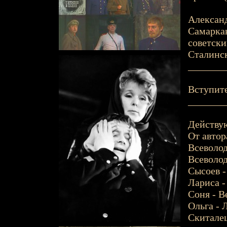
Александ
Самаркан
советски
Сталинск
_______
Вступите
_______
Действу
От автор
Всеволод
Всеволод
Сысоев -
Лариса -
Соня - В
Ольга - 
Скиталец