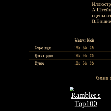
Иллюстр
А.Штей
сцены из
В.Вишне