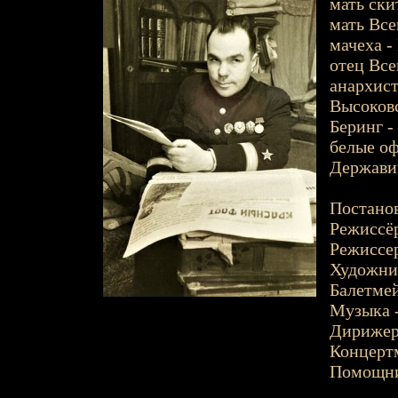
мать ски
мать Все
мачеха -
отец Все
анархист
Высоковс
Беринг 
белые оф
Державин
Постанов
Режиссёр
Режиссер
Художник
Балетмей
Музыка 
Дирижер 
Концерт
Помощник