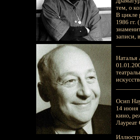
драматур
тем, о к
В цикле 
1986 гг.
знаменит
записи, 
_______
Наталья 
01.01.20
театраль
искусств
_______
Осип Нау
14 июня 1
кино, ре
Лауреат 
Иллюстр