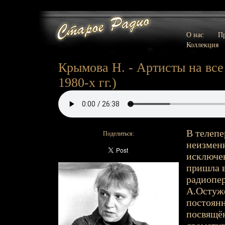
О нас
Пр
Коллекция
Крымова Н. - Артисты на все 
1980-х гг.)
В телепе
Поделиться:
неизменн
исключен
пришла в
радиопер
А.Остуже
постоян
посвящён