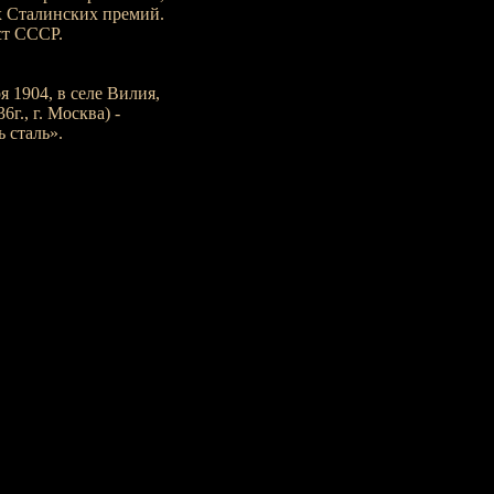
х Сталинских премий.
ст СССР.
 1904, в селе Вилия,
г., г. Москва) -
 сталь».