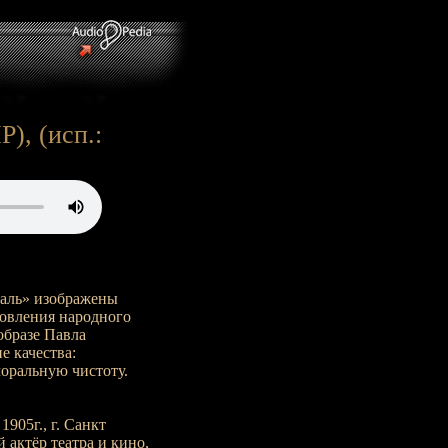
), (исп.:
таль» изображены
новления народного
образе Павла
е качества:
моральную чистоту.
905г., г. Санкт
й актёр театра и кино,