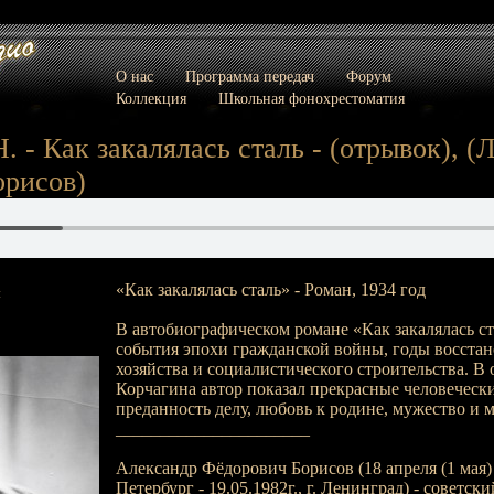
О нас
Программа передач
Форум
Коллекция
Школьная фонохрестоматия
 - Как закалялась сталь - (отрывок), (ЛР
орисов)
«Как закалялась сталь» - Роман, 1934 год
:
В автобиографическом романе «Как закалялась с
события эпохи гражданской войны, годы восста
хозяйства и социалистического строительства. В 
Корчагина автор показал прекрасные человечески
преданность делу, любовь к родине, мужество и 
______________________
Александр Фёдорович Борисов (18 апреля (1 мая) 1
Петербург - 19.05.1982г., г. Ленинград) - советски