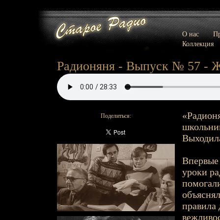
О нас
Пр
Коллекция
Радионяня - Выпуск № 57 - 
«Радионя
Поделиться:
школьник
Выходила
Впервые 
уроки р
помогали
объяснял
правила 
вежливос