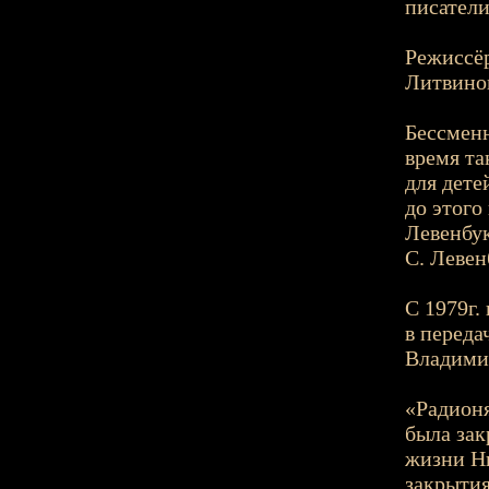
писател
Режиссёр
Литвинов
Бессменн
время т
для дете
до этог
Левенбук
С. Левен
С 1979г.
в переда
Владими
«Радионя
была зак
жизни Н
закрытия