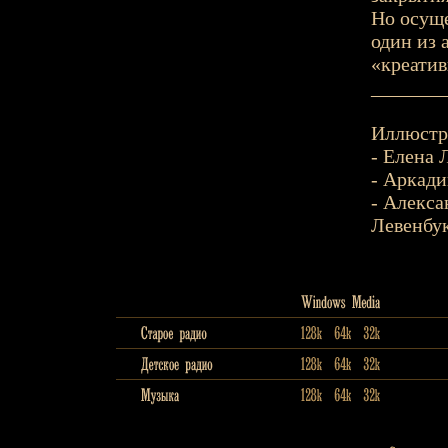
Но осуще
один из 
«креати
_______
Иллюстр
- Елена 
- Аркади
- Алекс
Левенбу