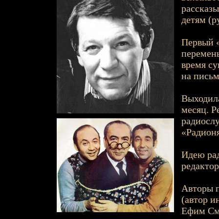
рассказы
детям (р
Первый «
перемены
время су
на письм
Выходила
месяц. Р
радиослу
«Радион
Идею рад
редактор
Авторы п
(автор и
Ефим Смо