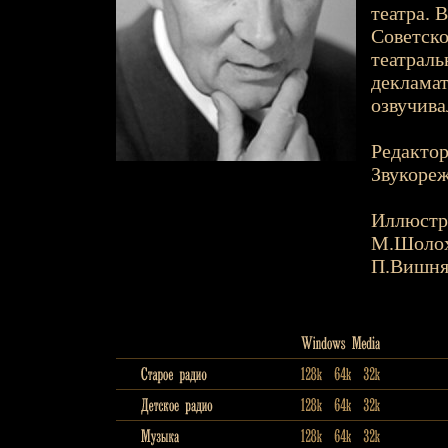
театра. 
Советск
театраль
декламат
озвучива
Редактор
Звукореж
Иллюстр
М.Шоло
П.Вишня