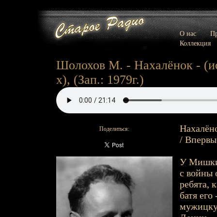
О нас
Пр
Коллекция
Шолохов М. - Нахалёнок - (ис
х), (Зап.: 1979г.)
Нахалёно
Поделиться:
/ Впервы
У Мишки,
с войны 
ребята, 
батя его
мужицкую