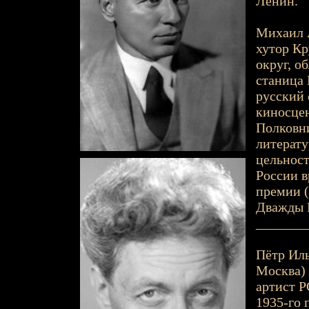
Ленин.
Михаил А
хутор К
округ, о
станица 
русский 
киносцен
Полковни
литерату
цельност
России в
премии (
Дважды Г
_______
Пётр Ильи
Москва) 
артист Р
1935-го 