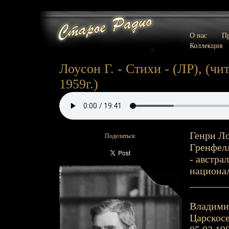
О нас
Пр
Коллекция
Лоусон Г. - Стихи - (ЛР), (ч
1959г.)
Генри Ло
Поделиться:
Гренфелл
- австра
национал
_______
Владимир
Царскосе