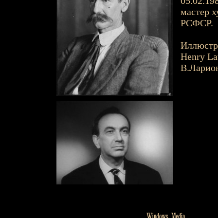
05.02.198
мастер х
РСФСР.
Иллюстр
Henry L
В.Ларио