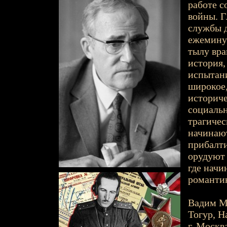
работе с
войны. Г
службы д
ежеминут
тылу вра
история,
испытани
широкое
историче
социальн
трагичес
начинают
прибалти
орудуют 
где начи
романтик
Вадим Ми
Тогур, Н
г. Москв