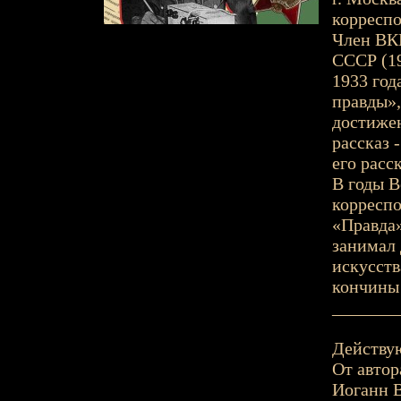
корреспо
Член ВКП
СССР (19
1933 год
правды»,
достижен
рассказ 
его расс
В годы 
корреспо
«Правда»
занимал 
искусств
кончины 
_______
Действу
От автор
Иоганн В