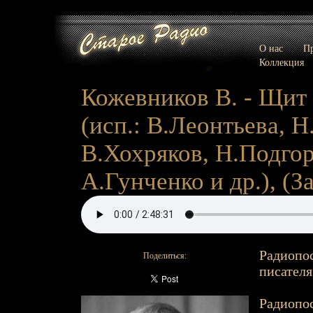
О нас
Пр
Коллекция
Кожевников В. - Щит 
(исп.: В.Леонтьева, 
В.Хохряков, Н.Подго
А.Гунченко и др.), (За
Радиопос
Поделиться:
писателя
Радиопос