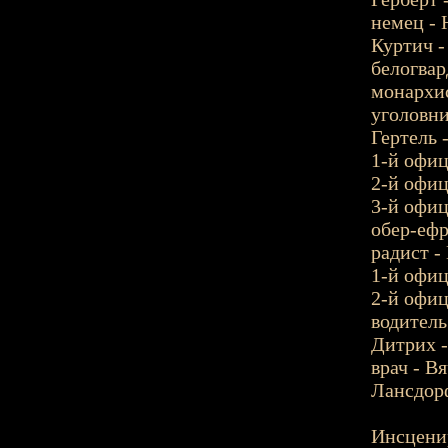
немец - 
Куртич -
белогвар
монархис
уголовни
Гертель 
1-й офиц
2-й офиц
3-й офиц
обер-ефр
радист -
1-й офиц
2-й офиц
водитель
Дитрих -
врач - В
Лансдорф
Инсценир