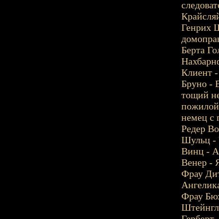
следоват
Крайсляй
Генрих 
домоправ
Берта Го
Нахбарнф
Клиент -
Бруно - 
тощий не
пожилой 
немец с 
Редер Во
Шульц - 
Винц - А
Венер - 
Фрау Дит
Ангелика
Фрау Бюх
Штейнгли
Герберт 