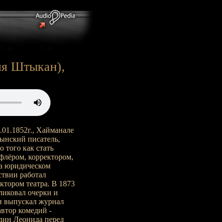
дия Штыкан),
0.01.1852г., Хайманале
умынский писатель,
о того как стать
флёром, корректором,
на юридическом
ствии работал
ктором театра. В 1873
ликовал очерки и
и выпускал журнал
автор комедий -
дин Леонида перед