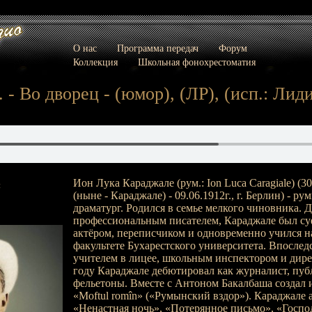
О нас
Программа передач
Форум
Коллекция
Школьная фонохрестоматия
 - Во дворец - (юмор), (ЛР), (исп.: Ли
Ион Лука Караджале (рум.: Ion Luca Caragiale) (3
:
(ныне - Караджале) - 09.06.1912г., г. Берлин) - р
драматург. Родился в семье мелкого чиновника. Д
профессиональным писателем, Караджале был су
актёром, переписчиком и одновременно учился 
факультете Бухарестского университета. Впослед
учителем в лицее, школьным инспектором и дире
году Караджале дебютировал как журналист, пуб
фельетоны. Вместе с Антоном Бакалбаша создал 
«Moftul romîn» («Румынский вздор»). Караджале 
«Ненастная ночь», «Потерянное письмо», «Госпо