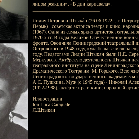
лицом реакции», «В дни карнавала».
___________________________
Лидия Петровна Штыка́н (26.06.1922г., г. Петроград
Пермь) - советская актриса театра и кино; народ
(1967). Одна из самых ярких артисток театрально
1970-х гг. В годы Великой Отечественной войны
фронте. Окончила Ленинградский театральный и
Островского в 1948 году, куда была зачислена ещ
году. Педагогами Лидии Штыкан были Н.Е. Сереб
Меркурьев. Актёрскую деятельность Штыкан нач
театрального института на сцене Ленинградског
Драматического Театра им. М. Горького. Всю жиз
Ленинградского государственного академическог
А.С. Пушкина. Муж (с 1945 года) - Николай Але
(1922-1988), актёр театра и кино; народный арти
Иллюстрации:
Ion Luca Caragiale
Л.Штыкан