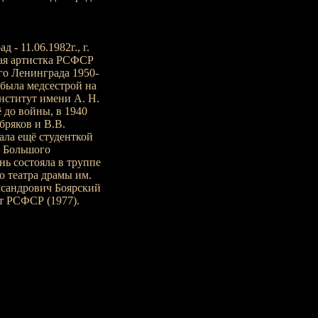
 - 11.06.1982г., г.
ная артистка РСФСР
го Ленинграда 1950-
 была медсестрой на
нститут имени А. Н.
ё до войны, в 1940
ряков и В.В.
ала ещё студенткой
о Большого
нь состояла в труппе
о театра драмы им.
ксандрович Боярский
ст РСФСР (1977).