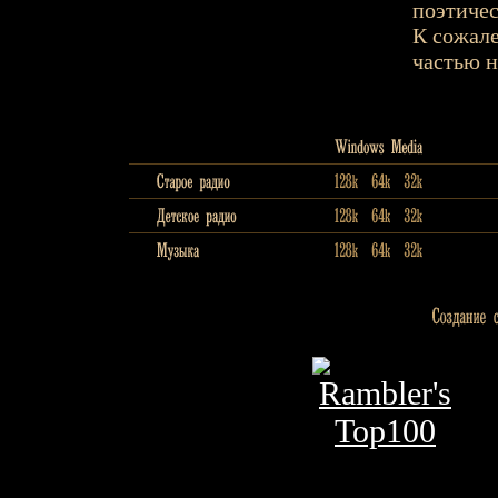
поэтиче
К сожал
частью н