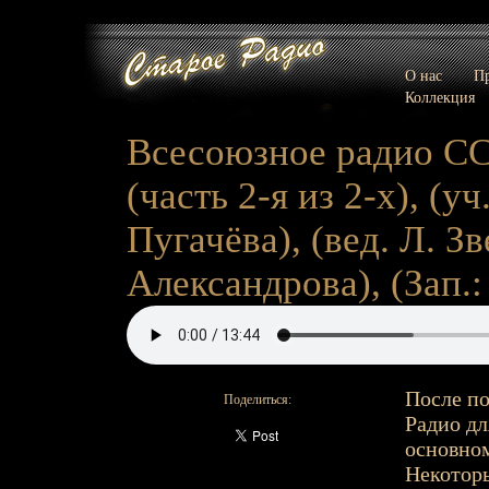
О нас
Пр
Коллекция
Всесоюзное радио СС
(часть 2-я из 2-х), (
Пугачёва), (вед. Л. З
Александрова), (Зап.: 
После по
Поделиться:
Радио дл
основном
Некоторы