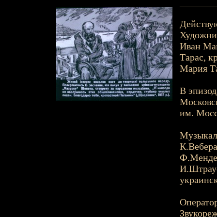
_______
Действу
Художник
Иван Мак
Тарас, к
Мария Та
В эпизод
Московск
им. Мос
Музыкал
К.Вебера
Ф.Менде
И.Штраус
украинск
Оператор
Звукореж