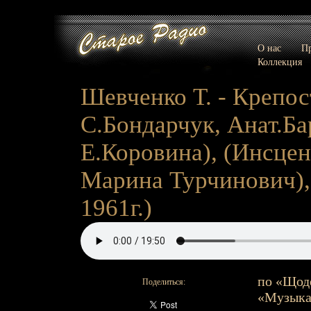
О нас
Пр
Коллекция
Шевченко Т. - Крепос
С.Бондарчук, Анат.Ба
Е.Коровина), (Инсцен
Марина Турчинович), (
1961г.)
по «Щоде
Поделиться:
«Музыкан