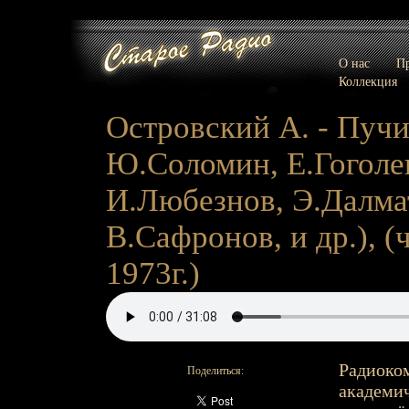
О нас
Пр
Коллекция
Островский А. - Пучин
Ю.Соломин, Е.Гоголе
И.Любезнов, Э.Далма
В.Сафронов, и др.), (ч
1973г.)
Радиоком
Поделиться:
академич