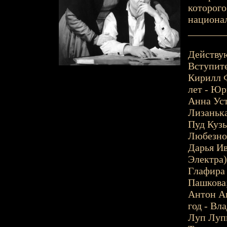
которого
национал
_______
Действу
Вступите
Кирилл Ф
лет - Ю
Анна Уст
Лизаньк
Пуд Кузь
Любезно
Дарья Ив
Электра)
Глафира 
Пашкова
Антон Ан
год - Вл
Луп Лупы