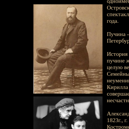
одноимён
Островск
спектакл
года.
Пучина -
Петербур
История 
пучине ж
целую ве
Семейные
неумении
Кирилла 
совершае
несчастн
Александ
1823г., г
Костромс