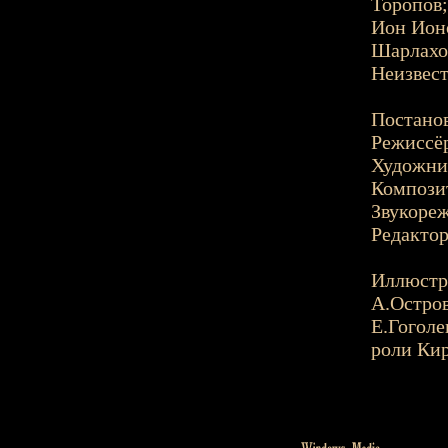
Торопов;
Ион Ионо
Шарлахо
Неизвест
Постанов
Режиссёр
Художник
Компози
Звукореж
Редактор
Иллюстр
А.Остро
Е.Гоголе
роли Ки