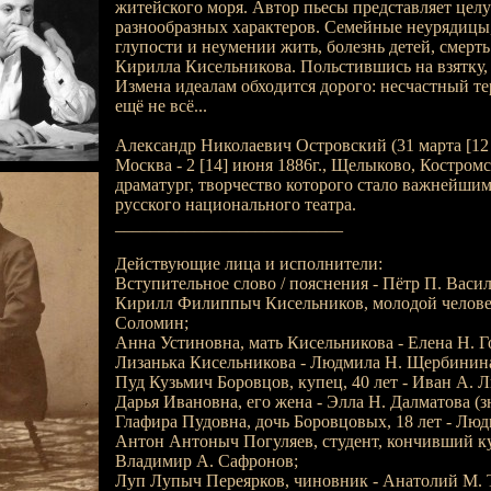
житейского моря. Автор пьесы представляет цел
разнообразных характеров. Семейные неурядицы
глупости и неумении жить, болезнь детей, смерт
Кирилла Кисельникова. Польстившись на взятку, 
Измена идеалам обходится дорого: несчастный тер
ещё не всё...
Александр Николаевич Островский (31 марта [12 ап
Москва - 2 [14] июня 1886г., Щелыково, Костромск
драматург, творчество которого стало важнейшим
русского национального театра.
__________________________
Действующие лица и исполнители:
Вступительное слово / пояснения - Пётр П. Васил
Кирилл Филиппыч Кисельников, молодой человек
Соломин;
Анна Устиновна, мать Кисельникова - Елена Н. Г
Лизанька Кисельникова - Людмила Н. Щербинин
Пуд Кузьмич Боровцов, купец, 40 лет - Иван А. 
Дарья Ивановна, его жена - Элла Н. Далматова (зн
Глафира Пудовна, дочь Боровцовых, 18 лет - Лю
Антон Антоныч Погуляев, студент, кончивший кур
Владимир А. Сафронов;
Луп Лупыч Переярков, чиновник - Анатолий М. 