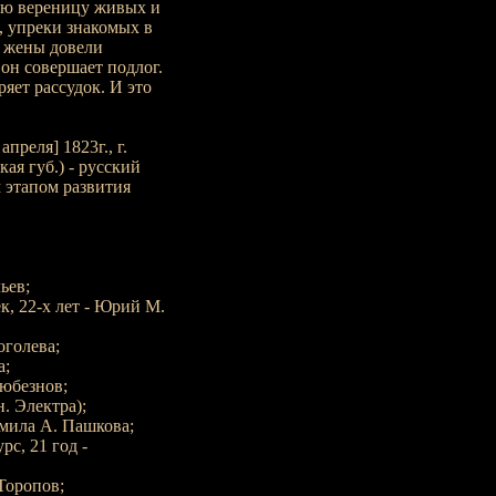
ую вереницу живых и
, упреки знакомых в
ь жены довели
он совершает подлог.
яет рассудок. И это
реля] 1823г., г.
ая губ.) - русский
 этапом развития
ьев;
, 22-х лет - Юрий М.
оголева;
а;
Любезнов;
. Электра);
дмила А. Пашкова;
с, 21 год -
Торопов;