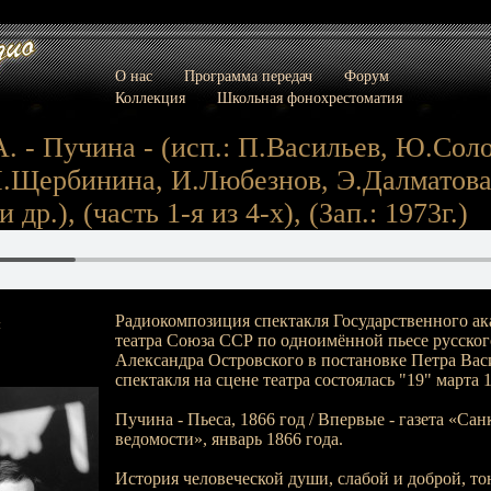
О нас
Программа передач
Форум
Коллекция
Школьная фонохрестоматия
. - Пучина - (исп.: П.Васильев, Ю.Сол
Л.Щербинина, И.Любезнов, Э.Далматова
др.), (часть 1-я из 4-х), (Зап.: 1973г.)
Радиокомпозиция спектакля Государственного а
:
театра Союза ССР по одноимённой пьесе русског
Александра Островского в постановке Петра Вас
спектакля на сцене театра состоялась "19" марта 1
Пучина - Пьеса, 1866 год / Впервые - газета «Са
ведомости», январь 1866 года.
История человеческой души, слабой и доброй, т