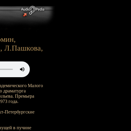
омин,
, Л.Пашкова,
кадемического Малого
о драматурга
ильева. Премьера
973 года.
нкт-Петербургские
онущей в пучине