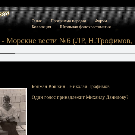
О нас
Программа передач
Форум
Коллекция
Школьная фонохрестоматия
- Морские вести №6 (ЛР, Н.Трофимов, 
_______
:
Боцман Кошкин - Николай Трофимов
Один голос принадлежит Михаилу Данилову?