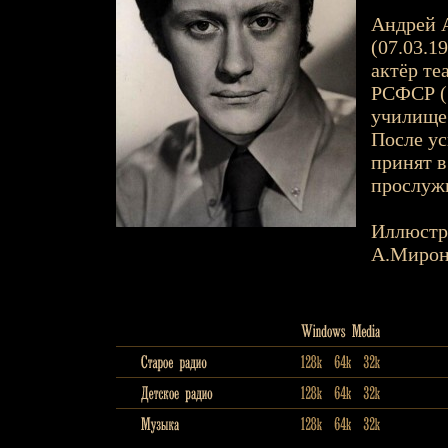
Андрей А
(07.03.19
актёр те
РСФСР (
училище 
После ус
принят в
прослужи
Иллюстр
А.Мирон