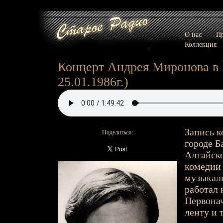
О нас
Пр
Коллекция
Концерт Андрея Миронова в Б
25.01.1986г.)
Запись к
Поделиться:
городе Б
Алтайско
комедии 
музыкаль
работал 
Первонач
ленту и 