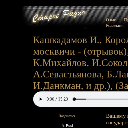
О нас
Пр
Коллекция
Кашкадамов И., Корол
москвичи - (отрывок),
К.Михайлов, И.Сокол
А.Севастьянова, Б.Л
И.Данкман, и др.), (За
Вашему 
Поделиться:
государс