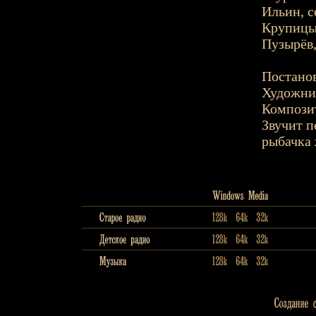
Ильин, с
Крупицын
Пузырёв,
Постанов
Художник
Композит
Звучит п
рыбачка 