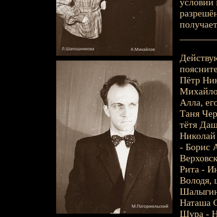
условии 
разрешён
получает
_______
Действу
поясните
Пётр Ник
Михайло
Алла, ег
Таня Че
тётя Даш
Николай 
- Борис 
Верховск
Рита - И
Володя, 
Шалыгин
Наташа С
Шура - Н