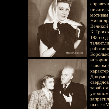
справочн
писатель
мотивам 
Никандра
Великой
Б. Гросс
1935 год
талантл
работаю
Королько
историю 
Павлом 
характер
Докумен
свердлов
заработа
уполном
запретил
пьесе «М