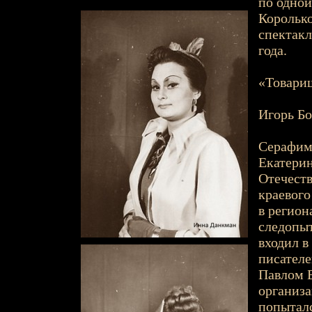
по одно
Корольк
спектакл
года.
«Товарищ
Игорь Бо
Серафим 
Екатерин
Отечеств
краевого
в регио
следопыт
входил в
писателе
Павлом Б
организа
попыталс