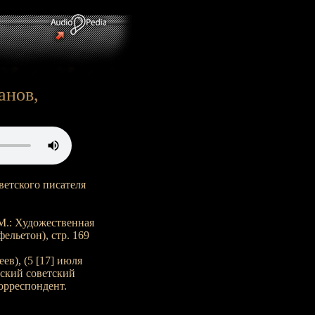
анов,
етского писателя
М.: Художественная
ельетон), стр. 169
ев), (5 [17] июля
усский советский
орреспондент.