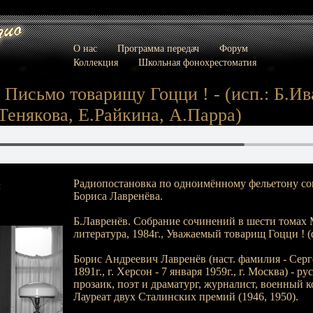
О нас
Программа передач
Форум
Коллекция
Школьная фонохрестоматия
- Письмо товарищу Гоцци ! - (исп.: Б.Ив
Тенякова, Е.Райкина, А.Парра)
Радиопостановка по одноимённому фельетону сов
:
Бориса Лавренёва.
Б.Лавренёв. Собрание сочинений в шести томах 
литература, 1984г., Уважаемый товарищ Гоцци ! (ф
Борис Андреевич Лавренёв (наст. фамилия - Серге
1891г., г. Херсон - 7 января 1959г., г. Москва) - р
прозаик, поэт и драматург, журналист, военный к
Лауреат двух Сталинских премий (1946, 1950).
_________________