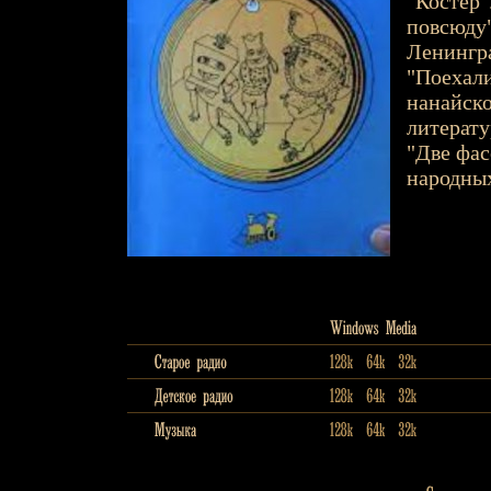
"Костёр"
повсюду"
Ленингра
"Поехали
нанайско
литерату
"Две фас
народных