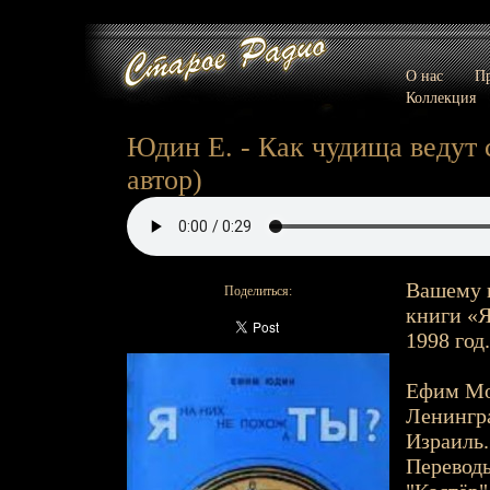
О нас
Пр
Коллекция
Юдин Е. - Как чудища ведут с
автор)
Вашему 
Поделиться:
книги «Я
1998 год.
Ефим Мои
Ленингра
Израиль.
Переводы