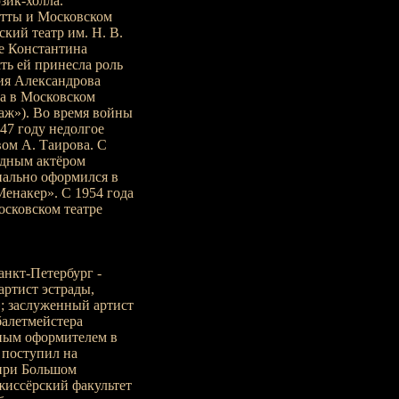
зик-холла.
етты и Московском
кий театр им. Н. В.
ме Константина
ть ей принесла роль
ия Александрова
ла в Московском
аж»). Во время войны
47 году недолгое
вом А. Таирова. С
радным актёром
иально оформился в
Менакер». С 1954 года
осковском театре
анкт-Петербург -
 артист эстрады,
; заслуженный артист
балетмейстера
ьным оформителем в
 поступил на
 при Большом
ежиссёрский факультет