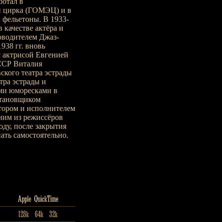
ботал в
и цирка (ГОМЭЦ) и в
 фельетоны. В 1933-
 качестве актёра и
оводителем Джаз-
938 гг. вновь
с актрисой Евгенией
ССР Виталия
ского театра эстрады
тра эстрады и
ми юморесками в
становщиком
тором и исполнителем
ним из режиссёров
ду, после закрытия
ать самостоятельно.