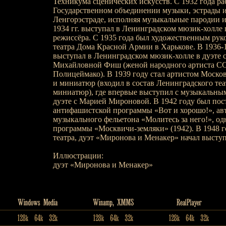
Техникума сценических искусств. С 1932 года ра
Государственном объединении музыки, эстрады 
Ленгорэстраде, исполняя музыкальные пародии и
1934 гг. выступал в Ленинградском мюзик-холле в
режиссёра. С 1935 года был художественным рук
театра Дома Красной Армии в Харькове. В 1936-1
выступал в Ленинградском мюзик-холле в дуэте 
Михайловной Фиш (женой народного артиста С
Полицеймако). В 1939 году стал артистом Москов
и миниатюр (входил в состав Ленинградского теа
миниатюр), где впервые выступил с музыкальны
дуэте с Марией Мироновой. В 1942 году был по
антифашистской программы «Вот и хорошо!», ав
музыкального фельетона «Молитесь за него!», од
программы «Москвичи-земляки» (1942). В 1948 го
театра, дуэт «Миронова и Менакер» начал выступ
Иллюстрации:
дуэт «Миронова и Менакер»