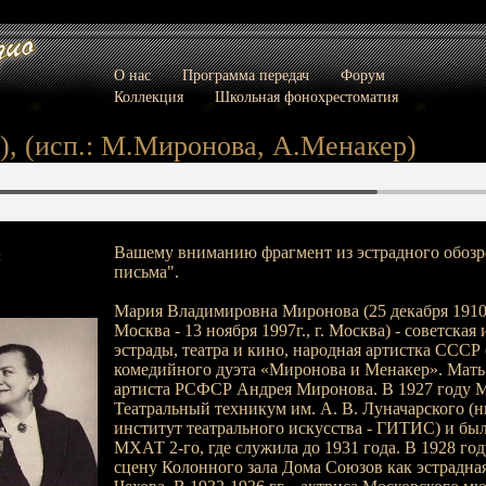
О нас
Программа передач
Форум
Коллекция
Школьная фонохрестоматия
), (исп.: М.Миронова, А.Менакер)
Вашему вниманию фрагмент из эстрадного обозр
:
письма".
Мария Владимировна Миронова (25 декабря 1910 (7
Москва - 13 ноября 1997г., г. Москва) - советская
эстрады, театра и кино, народная артистка СССР 
комедийного дуэта «Миронова и Менакер». Мать 
артиста РСФСР Андрея Миронова. В 1927 году 
Театральный техникум им. А. В. Луначарского (
институт театрального искусства - ГИТИС) и был
МХАТ 2-го, где служила до 1931 года. В 1928 го
сцену Колонного зала Дома Союзов как эстрадная