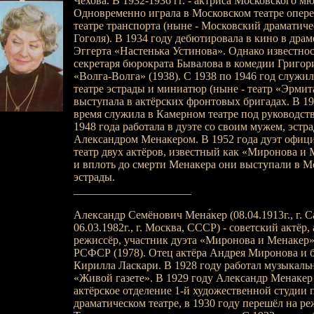
Чехова. В 1932-1936 гг. - актриса Московского мю
Одновременно играла в Московском театре опер
театре транспорта (ныне - Московский драматичес
Гоголя). В 1934 году дебютировала в кино в дра
Эггерта «Настенька Устинова». Однако известнос
секретаря бюрократа Бывалова в комедии Григор
«Волга-Волга» (1938). С 1938 по 1946 год служи
театре эстрады и миниатюр (ныне - театр «Эрмит
выступала в актёрских фронтовых бригадах. В 19
время служила в Камерном театре под руководст
1948 года работала в дуэте со своим мужем, эст
Александром Менакером. В 1952 года дуэт офиц
театр двух актёров, известный как «Миронова и 
и вплоть до смерти Менакера они выступали в М
эстрады.
_____________________
Александр Семёнович Мена́кер (08.04.1913г., г. С
06.03.1982г., г. Москва, СССР) - советский актёр,
режиссёр, участник дуэта «Миронова и Менакер»
РСФСР (1978). Отец актёра Андрея Миронова и 
Кирилла Ласкари. В 1928 году работал музыкал
«Живой газете». В 1929 году Александр Менакер
актёрское отделение 1-й художественной студии
драматическом театре, в 1930 году перешёл на р