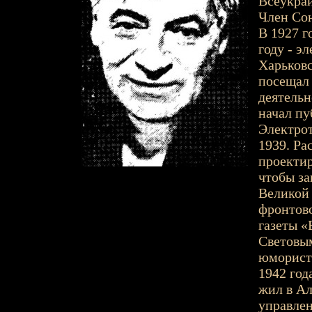
Всеукраи
Член Сою
В 1927 г
году - э
Харьковс
посещал
деятельн
начал пу
Электрот
1939. Ра
проектир
чтобы за
Великой
фронтово
газеты «
Световым
юмористи
1942 год
жил в Ал
управлен