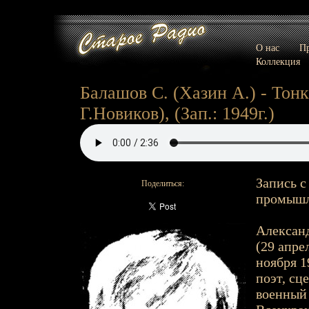
О нас
Пр
Коллекция
Балашов С. (Хазин А.) - Тонк
Г.Новиков), (Зап.: 1949г.)
Запись с
Поделиться:
промышле
Александ
(29 апрел
ноября 1
поэт, сц
военный