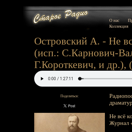
О нас
Пр
Коллекция
Островский А. - Не вс
(исп.: С.Карнович-Ва
Г.Короткевич, и др.), (
Радиопос
Поделиться:
драматур
Не всё к
Журнал «