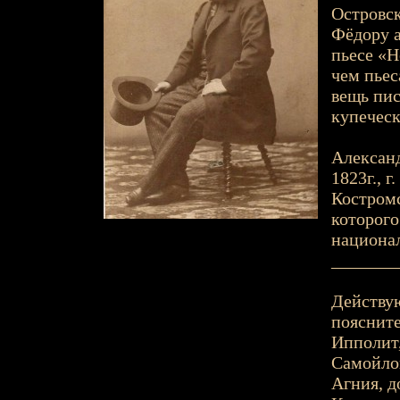
Островск
Фёдору а
пьесе «Н
чем пьес
вещь пис
купеческ
Александ
1823г., г
Костромс
которого
национал
_______
Действу
поясните
Ипполит,
Самойло
Агния, д