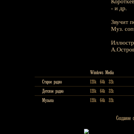
Короткев
- и др.
Звучит пе
Муз. соп
Иллюстр
А.Остро