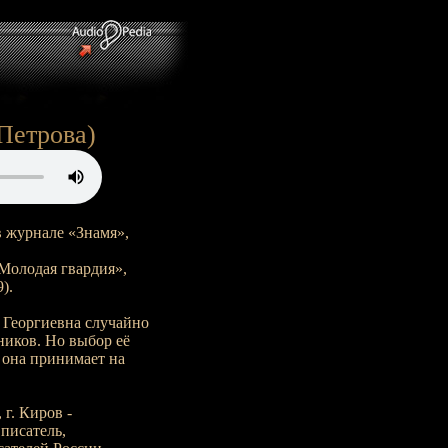
 Петрова)
в журнале «Знамя»,
«Молодая гвардия»,
).
 Георгиевна случайно
ников. Но выбор её
 она принимает на
 г. Киров -
 писатель,