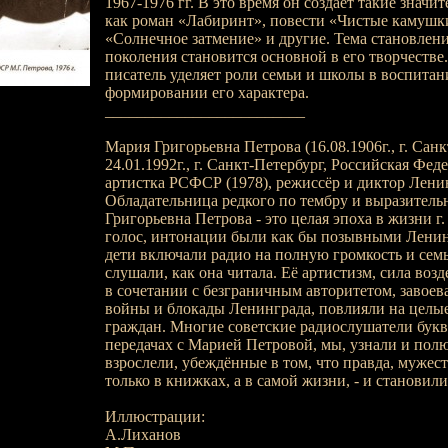
1967-1976 гг. В это время он создаёт такие значи
как роман «Лабиринт», повести «Чистые камушк
«Солнечное затмение» и другие. Тема становлен
поколения становится основной в его творчестве
писатель уделяет роли семьи и школы в воспитан
формировании его характера.
_________________________
Мария Григорьевна Петрова (16.08.1906г., г. Санк
24.01.1992г., г. Санкт-Петербург, Российская Фед
артистка РСФСР (1978), режиссёр и диктор Лени
Обладательница редкого по тембру и выразитель
Григорьевна Петрова - это целая эпоха в жизни г
голос, интонации были как бы позывными Ленин
дети включали радио на полную громкость и семь
слушали, как она читала. Её артистизм, сила воз
в сочетании с безграничным авторитетом, завое
войны и блокады Ленинграда, повлияли на целы
граждан. Многие советские радиослушатели букв
передачах с Марией Петровой, мы, узнали и полю
взрослели, убеждённые в том, что правда, мужеств
только в книжках, а в самой жизни, - и становили
Иллюстрации:
А.Лиханов