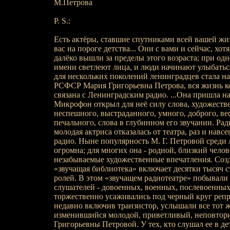
М.Петрова
P. S.:
Есть актёры, ставшие спутниками всей вашей жи
вас на пороге детства... Они с вами и сейчас, хот
далёко вышли за пределы этого возраста; при о
имени светлеют лица, и люди начинают улыбатьс
для нескольких поколений ленинградцев стала на
РСФСР Мария Григорьевна Петрова, вся жизнь к
связана с Ленинградским радио. ...Она пришла на
Микрофон открыл для неё силу слова, художестве
неспешного, выстраданного, умного, доброго, ве
печального, слова в глубинном его звучании. Ра
молодая актриса отказалась от театра, раз и навсе
радио. Ныне популярность М. Г. Петровой среди
огромна; для многих она - родной, близкий челов
незабываемые художественные впечатления. Созд
«звучащая библиотека» включает десятки тысяч 
ролей. В этом «звучащем радиотеатре» побывал
слушателей - довоенных, военных, послевоенных. 
торжественно усаживались под черный круг репро
недавно включив транзистор, услышали все тот ж
изменившийся молодой, приветливый, неповтор
Григорьевны Петровой. У тех, кто слушал ее в де