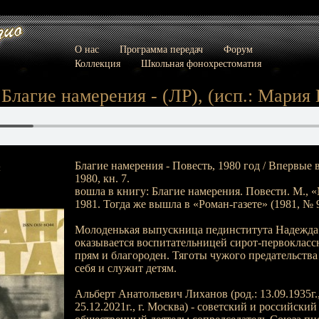
О нас
Программа передач
Форум
Коллекция
Школьная фонохрестоматия
 Благие намерения - (ЛР), (исп.: Мария
Благие намерения - Повесть, 1980 год / Впервые 
:
1980, кн. 7.
вошла в книгу: Благие намерения. Повести. М., 
1981. Тогда же вышла в «Роман-газете» (1981, № 9
Молоденькая выпускница пединститута Надежда
оказывается воспитательницей сирот-первокласс
прям и благороден. Тяготы чужого предательства
себя и служит детям.
Альберт Анатольевич Лиханов (род.: 13.09.1935г.,
25.12.2021г., г. Москва) - советский и российский