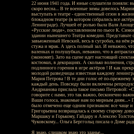
22 июня 1941 года. И юные слушатели поняли: в
скоро весна... В те военные зимы довелось Мари
выступать и театре - единственный сезон в жизни
блокадном театре (в котором собрались все актёр
Ленинграде). Лучшей её ролью была Валя Анощен
«Русские люди», поставленном по пьесе К. Симо
здании нынешнего Театра комедии. Представьте 
завьюженный Невский, весь в сугробах, на нём р
стужа и мрак. А здесь полный зал. И неважно, что
валенках и полушубках, неважно, что в антракта
(экономят). Зато на сцене идет настоящий спектак
костюмах, в декорациях. А сколько волнения, стра
подлинного горения в игре актёров ! И как прек
молодой разведчицы известная каждому ленингр
Мария Петрова ! В те дни голос её по-прежнему 
каждый день. Повсюду были включены репродук
Андрианова прислала такое письмо Петровой: «С
говорите с нами, это так важно, бесконечно важ
Ваши голоса, знакомые нам по мирным дням...» 
было отмечено еще одним признаком: все чаще и
Григорьевна возвращалась к своему старому дово
Маршаку и Горькому, Гайдару и Алексею Толстом
Чуковскому... Ольга Берггольц писала о Доме рад
Я знаю, слишком знаю это зданье...