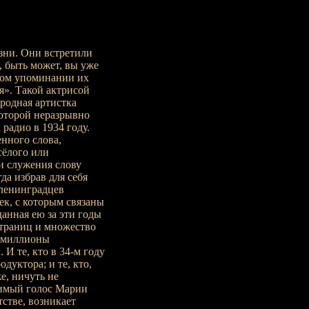
зни. Они встретили
я, быть может, вы уже
дном упоминании их
я». Такой актрисой
родная артистка
оторой неразрывно
 радио в 1934 году.
нного слова,
сёлого или
ди служения слову
гда избрав для себя
 ленинградцев
ек, с которым связаны
анная ею за эти годы
страниц и множество
и миллионы
И те, кто в 34-м году
дуктора; и те, кто,
е, ничуть не
имый голос Марии
тстве, возникает