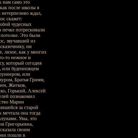
к нам само это
 как после школы я
и нетерпеливо ждал,
ос скажет:
 собой чудесных
в печке потрескивали
 потолке. Это были
ос, звучавший из
-сказочнику, ни
е, лихое, как у многих
то-то нежное и
су, который сегодня
, или буденновцем
руннером, или
уром, Братья Гримм,
вен, Житков,
нко, Горький, Алексей
телей познакомил
тство Марии
ившейся за старой
 мечтала она тогда
алунами. Увы, это
ия Григорьевна,
ссказала своим
они пошли в