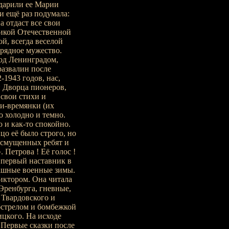
одарили ее Марии
и ещё раз подумала:
а отдаст все свои
ликой Отечественной
й, всегда веселой
урядное мужество.
од Ленинградом,
развалин после
-1943 годов, нас,
 Дворца пионеров,
свои стихи и
ки-времянки (их
о холодно и темно.
о и как-то спокойно.
о её было строго, но
, смущенных ребят и
. Петрова ! Её голос !
ш первый наставник в
рашные военные зимы.
диктором. Она читала
Эренбурга, гневные,
 Твардовского и
бстрелом и бомбежкой
ицкого. На исходе
 Первые сказки после