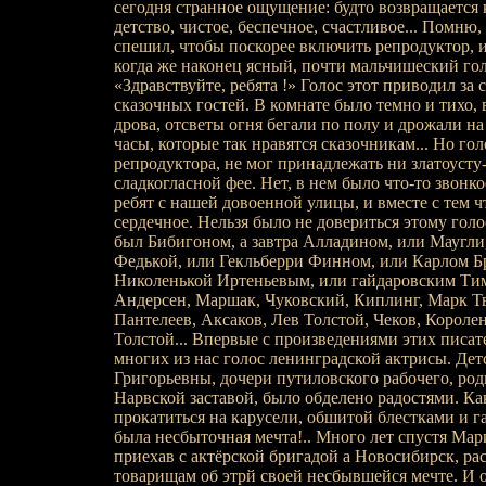
сегодня странное ощущение: будто возвращается 
детство, чистое, беспечное, счастливое... Помню,
спешил, чтобы поскорее включить репродуктор, 
когда же наконец ясный, почти мальчишеский гол
«Здравствуйте, ребята !» Голос этот приводил за
сказочных гостей. В комнате было темно и тихо, 
дрова, отсветы огня бегали по полу и дрожали на
часы, которые так нравятся сказочникам... Но гол
репродуктора, не мог принадлежать ни златоусту
сладкогласной фее. Нет, в нем было что-то звонко
ребят с нашей довоенной улицы, и вместе с тем ч
сердечное. Нельзя было не довериться этому голо
был Бибигоном, а завтра Алладином, или Маугли
Федькой, или Гекльберри Финном, или Карлом Б
Николенькой Иртеньевым, или гайдаровским Тим
Андерсен, Маршак, Чуковский, Киплинг, Марк Т
Пантелеев, Аксаков, Лев Толстой, Чеков, Короле
Толстой... Впервые с произведениями этих писа
многих из нас голос ленинградской актрисы. Де
Григорьевны, дочери путиловского рабочего, род
Нарвской заставой, было обделено радостями. Как
прокатиться на карусели, обшитой блестками и г
была несбыточная мечта!.. Много лет спустя Мар
приехав с актёрской бригадой а Новосибирск, ра
товарищам об этрй своей несбывшейся мечте. И 