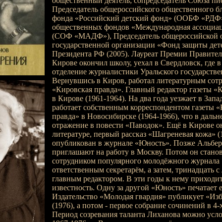
общественный деятель; сопредседатель Союза пи
Председатель общероссийского общественного б
фонда «Российский детский фонд» (ООБФ «РДФ»
общественных фондов «Международная ассоциац
(СОФ «МАДФ»), Председатель общероссийской 
государственной организации «Фонд защиты дет
Президента РФ (2005). Лауреат Премии Правитель
Кирове окончил школу, уехал в Свердловск, где в
отделение журналистики Уральского государстве
Вернувшись в Киров, работал литературным сот
«Кировская правда». Главный редактор газеты «
в Кирове (1961-1964). На два года уезжает в Зап
работает собственным корреспондентом газеты 
правда» в Новосибирске (1964-1966), что в даль
отражение в повести «Паводок». Ещё в Кирове он
литературе, первый рассказ «Шагреневая кожа» (
опубликован в журнале «Юность». Позже Альбер
приглашают на работу в Москву. Потом он стано
сотрудником популярного молодёжного журнала 
ответственным секретарём, а затем, тринадцать с
главным редактором. В эти годы к нему приходи
известность. Одну за другой «Юность» печатает е
Издательство «Молодая гвардия» публикует «Изб
(1976), а потом - первое собрание сочинений в 4-
Период созревания таланта Лиханова можно усло