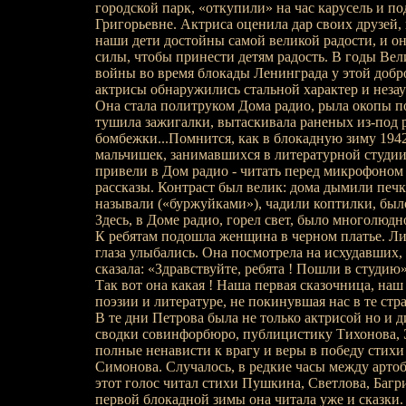
городской парк, «откупили» на час карусель и п
Григорьевне. Актриса оценила дар своих друзей, 
наши дети достойны самой великой радости, и он
силы, чтобы принести детям радость. В годы Ве
войны во время блокады Ленинграда у этой добро
актрисы обнаружились стальной характер и неза
Она стала политруком Дома радио, рыла окопы п
тушила зажигалки, вытаскивала раненых из-под 
бомбежки...Помнится, как в блокадную зиму 1942
мальчишек, занимавшихся в литературной студии
привели в Дом радио - читать перед микрофоном 
рассказы. Контраст был велик: дома дымили печ
называли («буржуйками»), чадили коптилки, был
Здесь, в Доме радио, горел свет, было многолюдн
К ребятам подошла женщина в черном платье. Лиц
глаза улыбались. Она посмотрела на исхудавших
сказала: «Здравствуйте, ребята ! Пошли в студию»
Так вот она какая ! Наша первая сказочница, на
поэзии и литературе, не покинувшая нас в те ст
В те дни Петрова была не только актрисой но и 
сводки совинфорбюро, публицистику Тихонова, 
полные ненависти к врагу и веры в победу стихи
Симонова. Случалось, в редкие часы между арто
этот голос читал стихи Пушкина, Светлова, Багр
первой блокадной зимы она читала уже и сказки.