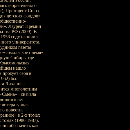
сателей России,
лаготворительного
), Президент Союза
ия детских фондов»
общественно-
ей». Лауреат Премии
ства РФ (2009). В
 1958 году окончил
нного университета.
рудником газеты
Комсомольское племя»
адную Сибирь, где
«Комсомольская
нейшем нашло
 пробует себя в
1962) был
та Лиханова
вится многолетним
«Смена» - сначала
 лишним лет -
т литературная
го повести.
ранное» в 2-х томах
х томах (1986-1987).
вно обозначить как