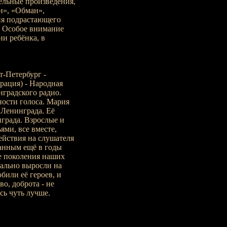
тельные произведения,
и», «Обман»,
ия подрастающего
. Особое внимание
ии ребёнка, в
т-Петербург -
ерация) - Народная
нградского радио.
ности голоса. Мария
. Ленинграда. Её
града. Взрослые и
ями, все вместе,
действия на слушателя
ванным ещё в годы
е поколения наших
ально выросли на
били её героев, и
о, доброта - не
сь чуть лучше.