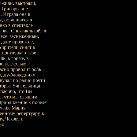
ыжили, выстояли,
и Григорьевне
. Играла она в
ы, оставшиеся в
ко в спектакле
нова. Спектакль шёл в
себе; заснеженный,
едкие прохожие,
 зрители сидят в
х приглушают свет
ль: в гриме, в
сти, сколько
расно проводит роль
адцу-блокаднику
звучал по радио почти
торы. Учительница
пасибо, что Вы
но, что мы слышим
Приближение к победе
 чаще Мария
енному репертуару, к
у, Чехову и
ио: