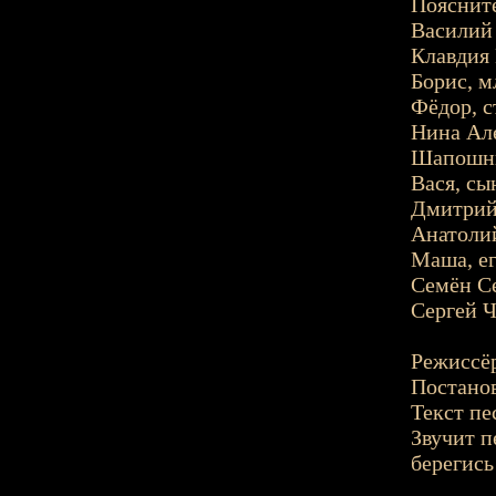
Поясните
Василий 
Клавдия 
Борис, м
Фёдор, с
Нина Але
Шапошни
Вася, сы
Дмитрий 
Анатолий
Маша, ег
Семён Се
Сергей Ч
Режиссёр
Постанов
Текст пе
Звучит п
берегись