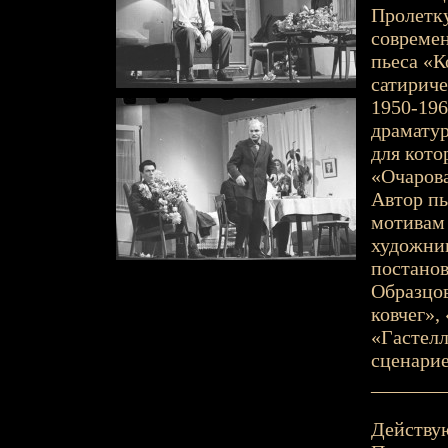
Пролетку
современ
пьеса «К
сатириче
1950-196
драматур
для кото
«Очарова
Автор пь
мотивам
художни
постанов
Образцов
ковчег»,
«Гастелл
сценари
_______
Действу