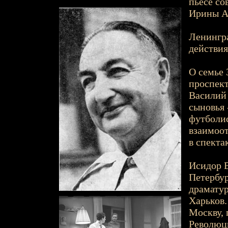
пьесе со
Ирины А
Ленингра
действия
О семье
проспект
Василий 
сыновья 
футболис
взаимоот
в спекта
Исидор В
Петербург
драматур
Харьков.
Москву, 
Революци