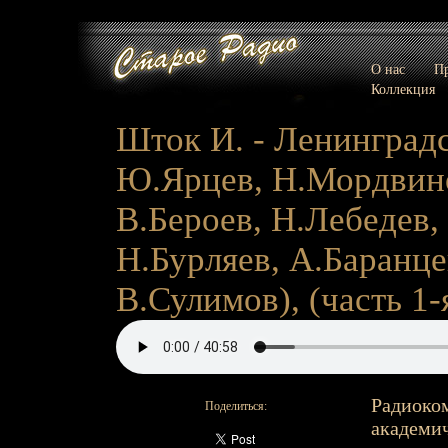
О нас
Пр
Коллекция
Шток И. - Ленинградс
Ю.Ярцев, Н.Мордвино
В.Бероев, Н.Лебедев
Н.Бурляев, А.Баранце
В.Сулимов), (часть 1-я
Радиоком
Поделиться:
академич