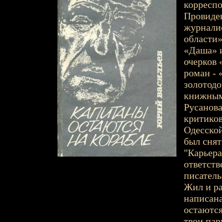
корреспо
Провиден
журнали
области»
«Даша» и
очерков 
роман - 
золотод
книжным
Русанова
критиков
Одесско
был снят
"Карьера
ответств
писатель
Жил и ра
написана
остаются
твои пар