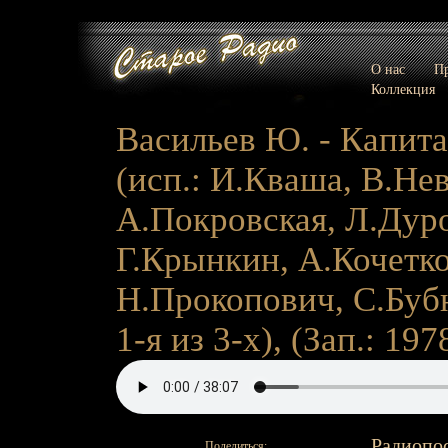
О нас
Пр
Коллекция
Васильев Ю. - Капита
(исп.: И.Кваша, В.Не
А.Покровская, Л.Дуро
Г.Крынкин, А.Кочетк
Н.Прокопович, С.Бубн
1-я из 3-х), (Зап.: 1978
Радиопо
Поделиться: