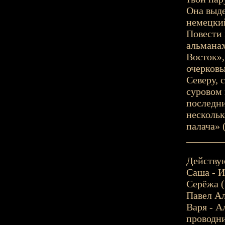
Она выде
немецкий
Повести 
альманах
Восток»,
очерковы
Северу,
суровом 
последни
нескольк
палача» 
_______
Действу
Саша - И
Серёжа (
Павел Ал
Варя - А
проводни