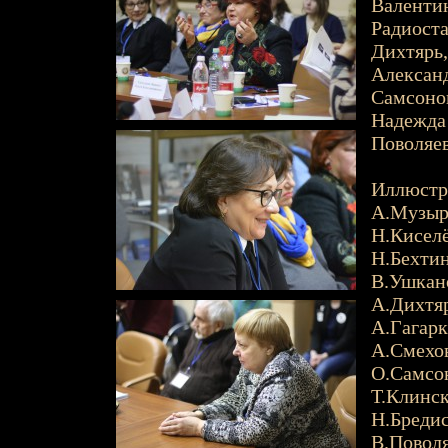
Валентин
Радиоста
Дихтярь,
Александ
Самсонов
Надежда
Поволяев
Иллюстр
А.Музыр
Н.Киселё
Н.Бехтина
В.Ушкано
А.Дихтяр
А.Гагарк
А.Смехов
О.Самсон
Т.Клинск
Н.Бредис
В.Поволя