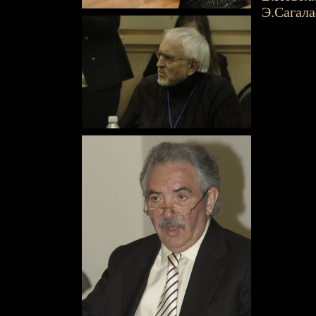
Э.Сагалае