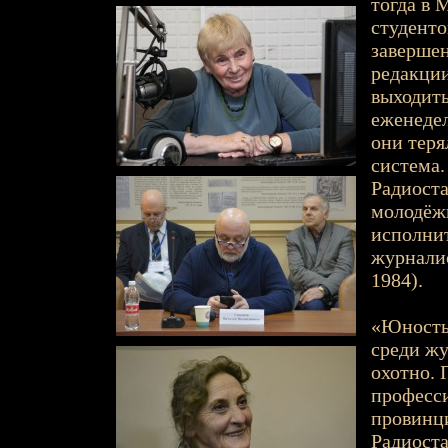
тогда в 
студенто
завершен
редакции
выходит
еженедел
они теря
система.
Радиоста
молодёжн
исполнит
журнали
1984).
«Юность»
среди жу
охотно. 
професс
провинци
Радиоста