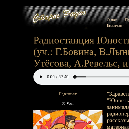
О нас
Пр
Коллекция
Радиостанция Юность 
(уч.: Г.Бовина, В.Лы
Утёсова, А.Ревельс, и 
"Здравст
Поделиться:
"Юность"
занимала
радиопер
рассказ
материал