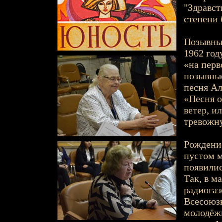
"Здравст
степени 
Позывны
1962 год
«на перв
позывны
песня А
«Песня о
ветер, ил
тревожну
Рождени
пустом м
появилис
Так, в м
радиогаз
Всесоюз
молодёж