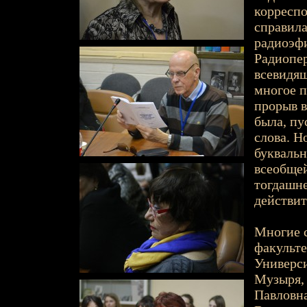
корреспо
справила
радиоэфи
Радиопер
всевидящ
многое п
прорыв в
была, пу
слова. Н
буквальн
всеобще
тогдашн
действит
Многие 
факульте
Универси
Музыря, 
Павловн