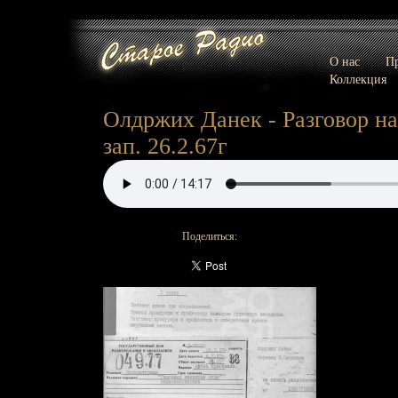
О нас
Пр
Коллекция
Олдржих Данек - Разговор нак
зап. 26.2.67г
Поделиться: