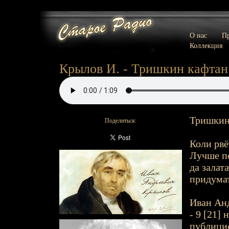
О нас
Пр
Коллекция
Крылов И. - Тришкин кафтан 
Тришкин 
Поделиться:
Коли рвё
Лучше по
да залат
придумат
Иван Анд
- 9 [21] 
публицис