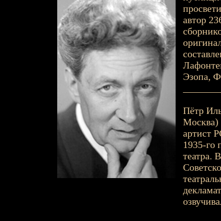
просвети
автор 23
сборнико
оригинал
составл
Лафонтен
Эзопа, Ф
_______
Пётр Ильи
Москва) 
артист Р
1935-го 
театра. 
Советск
театраль
декламат
озвучива