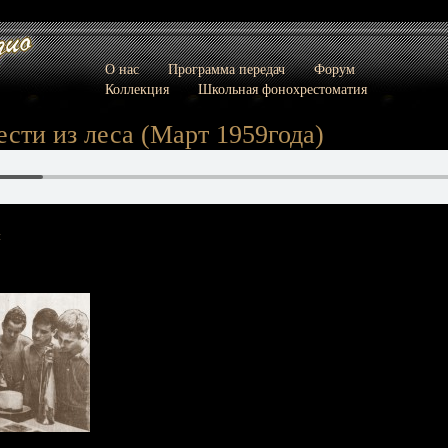
О нас
Программа передач
Форум
Коллекция
Школьная фонохрестоматия
ести из леса (Март 1959года)
: