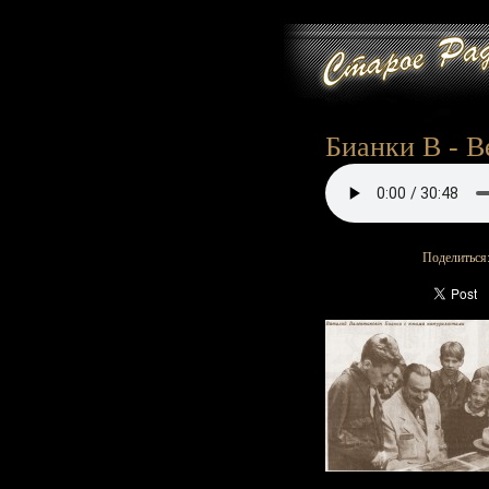
Бианки В - В
Поделиться