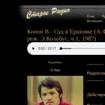
О нас
Пр
Коллекция
Конов В - Суд в Ершовке (А
реж. Э.Кольбус, ч.1, 1987)
_______
Поделиться:
Радиоспе
_______
Действу