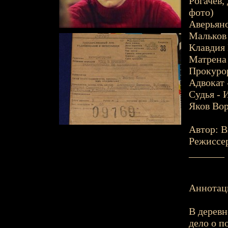
Рогачев,
фото)
Аверьяно
Мальков
Клавдия
Матрена
Прокуро
Адвокат 
Судья - 
Яков Вор
Автор: В
Режиссер
_______
Аннотац
В деревн
дело о п