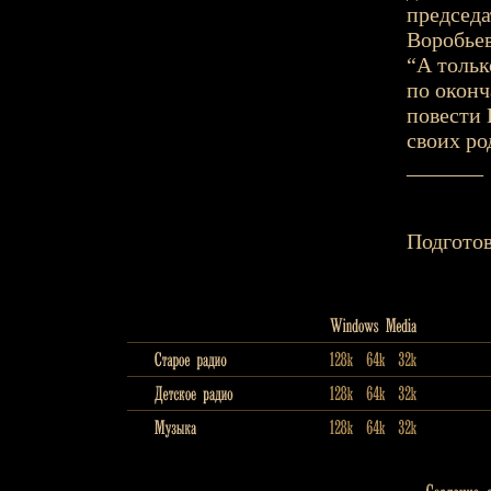
председа
Воробьев
“А тольк
по оконч
повести 
своих ро
_______
Подготов