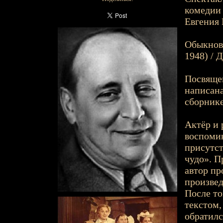
комедии 
Евгения 
Обыкнове
1948) / 
Посвящен
написана
сборнике
Актёр и 
воспомин
присутст
чудо». П
автор пр
произвед
После то
текстом,
обратилс