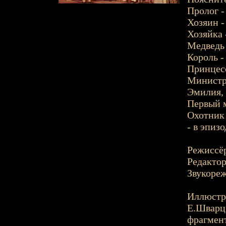
Пролог -
Хозяин -
Хозяйка 
Медведь 
Король -
Принцес
Министр-
Эмилия, 
Первый м
Охотник 
- в эпиз
Режиссёр
Редактор
Звукореж
Иллюстр
Е.Шварц
фрагмен