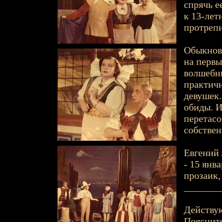
спрячь е
к 13-лет
протрепи
Обыкнове
на первы
волшебни
практич
девушек.
обиды. И
перетасо
собстве
Евгений 
- 15 янва
прозаик,
_______
Действу
Поясните