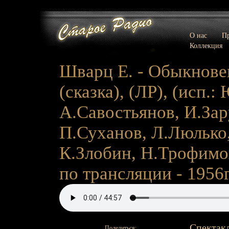
О нас
Пр
Коллекция
Шварц Е. - Обыкновен
(сказка), (ЛР), (исп.
А.Савостьянов, И.Зар
П.Суханов, Л.Люлько,
К.Злобин, Н.Трофимов)
по трансляции - 1956г
Спектакл
Поделиться: