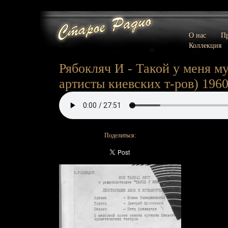
О нас
Пр
Коллекция
Рябокляч И - Такой у меня му
артисты киевских т-ров) 196
Поделиться: