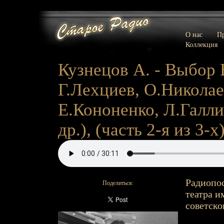
О нас
Пр
Коллекция
Кузнецов А. - Выбор В
Г.Лехциев, О.Николае
Е.Кононенко, Л.Галли
др.), (часть 2-я из 3-х)
Радиопос
Поделиться:
театра и
советско