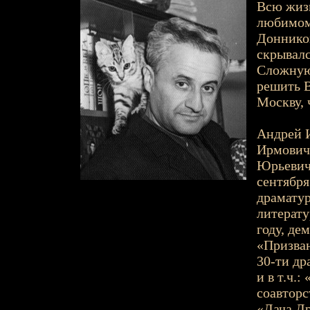
Всю жизн
любимому
Донников
скрывалс
Сложную
решить В
Москву, 
Андрей И
Ирмович 
Юрьевич 
сентября 
драматур
литерату
году, де
«Призван
30-ти др
и в т.ч.
соавторс
«Дача Др