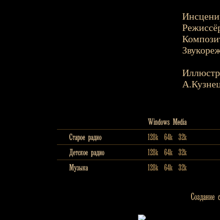
Инсценир
Режиссёр
Композит
Звукореж
Иллюстр
А.Кузнец