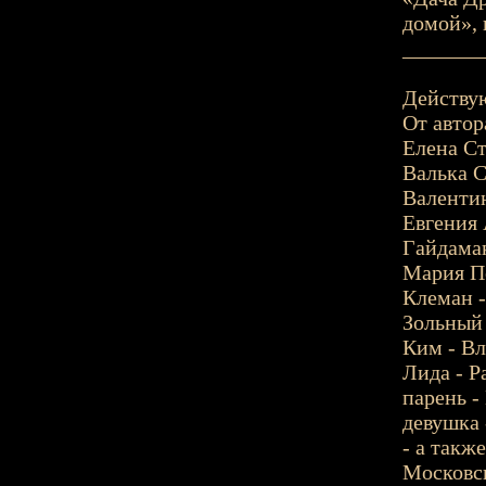
домой», и
_______
Действу
От автор
Елена Ст
Валька С
Валентин
Евгения 
Гайдамак
Мария Пе
Клеман -
Зольный 
Ким - Вл
Лида - Р
парень -
девушка 
- а такж
Московск