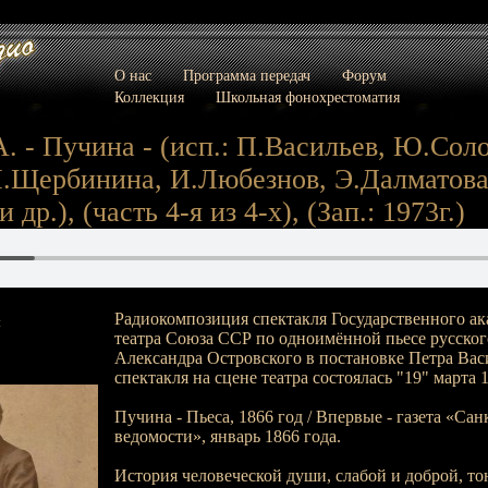
О нас
Программа передач
Форум
Коллекция
Школьная фонохрестоматия
. - Пучина - (исп.: П.Васильев, Ю.Сол
Л.Щербинина, И.Любезнов, Э.Далматова
др.), (часть 4-я из 4-х), (Зап.: 1973г.)
Радиокомпозиция спектакля Государственного а
:
театра Союза ССР по одноимённой пьесе русског
Александра Островского в постановке Петра Вас
спектакля на сцене театра состоялась "19" марта 1
Пучина - Пьеса, 1866 год / Впервые - газета «Са
ведомости», январь 1866 года.
История человеческой души, слабой и доброй, т