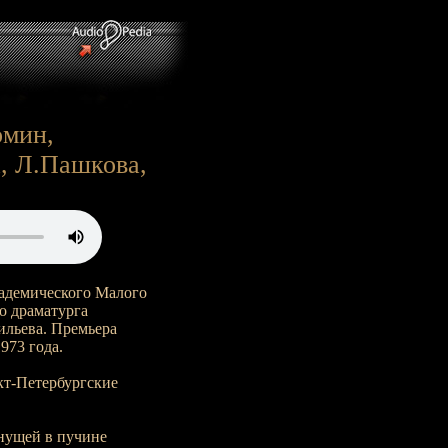
омин,
, Л.Пашкова,
кадемического Малого
о драматурга
ильева. Премьера
973 года.
нкт-Петербургские
онущей в пучине