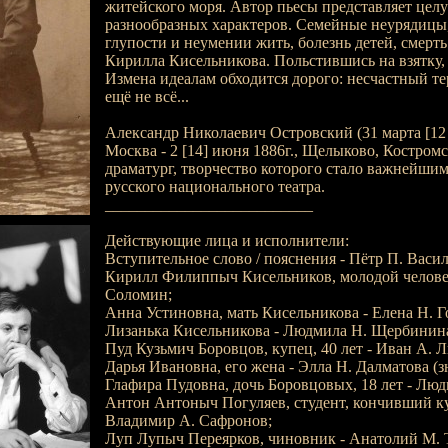
житейского моря. Автор пьесы представляет цел
разнообразных характеров. Семейные неурядицы
глупости и неумении жить, болезнь детей, смерт
Кирилла Кисельникова. Польстившись на взятку, 
Измена идеалам обходится дорого: несчастный тер
ещё не всё...
Александр Николаевич Островский (31 марта [12 ап
Москва - 2 [14] июня 1886г., Щелыково, Костромск
драматург, творчество которого стало важнейшим
русского национального театра.
__________________________
Действующие лица и исполнители:
Вступительное слово / пояснения - Пётр П. Васил
Кирилл Филиппыч Кисельников, молодой человек
Соломин;
Анна Устиновна, мать Кисельникова - Елена Н. Г
Лизанька Кисельникова - Людмила Н. Щербинин
Пуд Кузьмич Боровцов, купец, 40 лет - Иван А. 
Дарья Ивановна, его жена - Элла Н. Далматова (зн
Глафира Пудовна, дочь Боровцовых, 18 лет - Лю
Антон Антоныч Погуляев, студент, кончивший кур
Владимир А. Сафронов;
Луп Лупыч Переярков, чиновник - Анатолий М. 