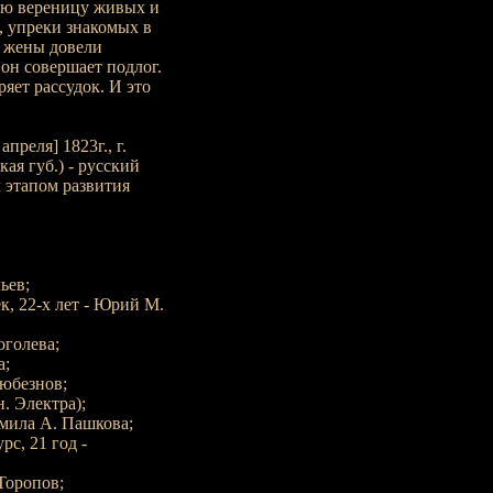
ую вереницу живых и
, упреки знакомых в
ь жены довели
он совершает подлог.
яет рассудок. И это
реля] 1823г., г.
ая губ.) - русский
 этапом развития
ьев;
, 22-х лет - Юрий М.
оголева;
а;
Любезнов;
. Электра);
дмила А. Пашкова;
с, 21 год -
Торопов;