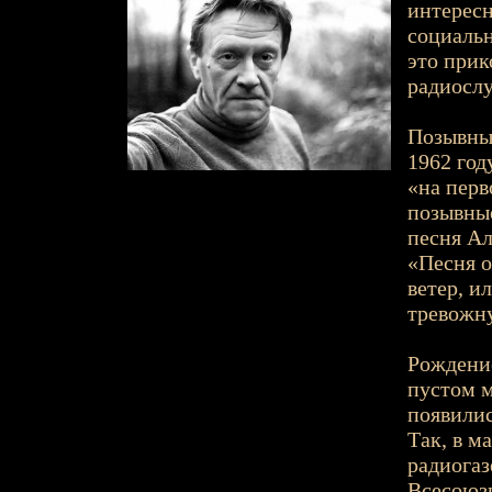
интересн
социальн
это прик
радиослу
Позывны
1962 год
«на перв
позывны
песня А
«Песня о
ветер, ил
тревожну
Рождени
пустом м
появилис
Так, в м
радиогаз
Всесоюз