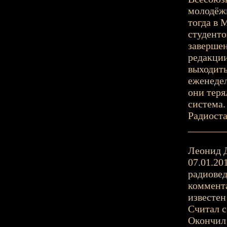
молодёж
тогда в 
студенто
завершен
редакции
выходит
еженедел
они теря
система.
Радиост
_______
Леонид Д
07.01.20
радиовед
коммента
известе
Считал с
Окончил 