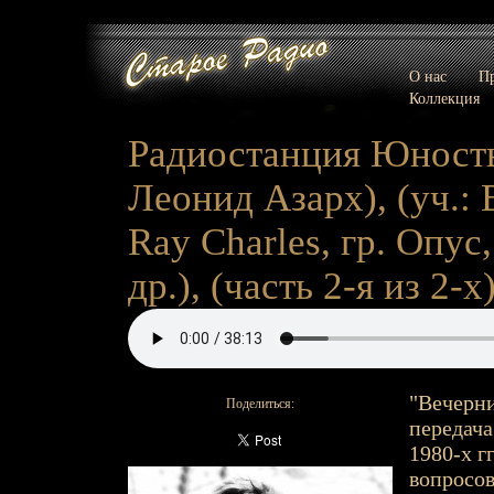
О нас
Пр
Коллекция
Радиостанция Юность 
Леонид Азарх), (уч.: 
Ray Charles, гр. Опус
др.), (часть 2-я из 2-х
"Вечерн
Поделиться:
передача
1980-х г
вопросов