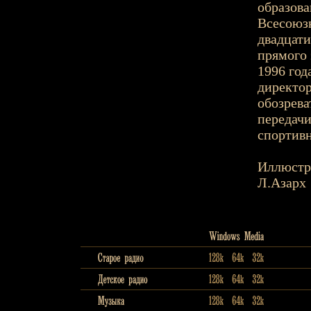
образова
Всесоюзн
двадцати
прямого 
1996 год
директор
обозрева
передачи
спортив
Иллюстр
Л.Азарх