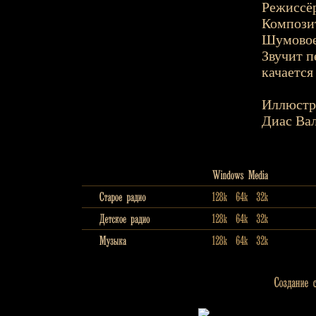
Режиссёр
Композит
Шумовое
Звучит п
качается 
Иллюстр
Диас Ва