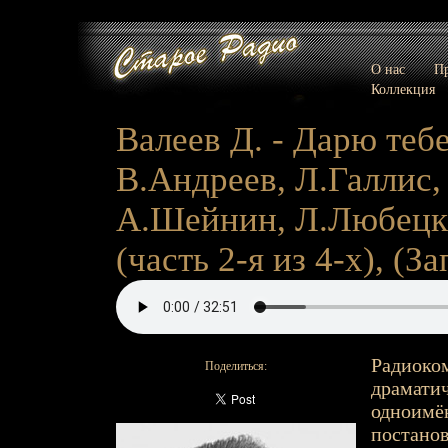
О нас
Пр
Коллекция
Валеев Д. - Дарю теб
В.Андреев, Л.Галлис,
А.Шейнин, Л.Любецки
(часть 2-я из 4-х), (За
Радиоко
Поделиться:
драматич
одноимён
постанов