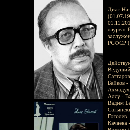
Диас Наз
(01.07.1
01.11.201
лауреат 
заслужен
РСФСР (
_______
Действу
Ведущий
Саттаров
Байков -
Ахмадулл
Алсу - В
Вадим Ба
Сатынски
Гоголев 
Качаева 
Виктор Д