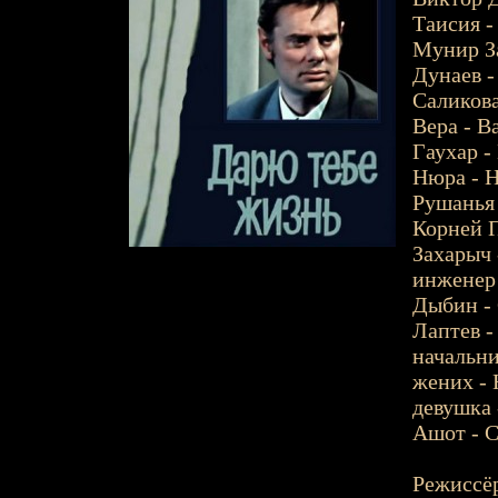
Таисия -
Мунир За
Дунаев -
Саликова
Вера - В
Гаухар -
Нюра - Н
Рушанья
Корней П
Захарыч 
инженер
Дыбин - 
Лаптев -
начальни
жених -
девушка 
Ашот - С
Режиссёр