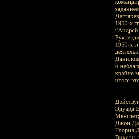
командир
заданием
Дегтярев
1950-х г
“Андрей 
Руковод
1960-х г
деятельн
Данилови
и неблаг
крайне м
итоге это
_______
Действу
Эдуард В
Менглет
Джон Дар
Глория Д
Виксон, 