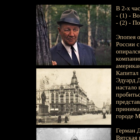
В 2-х час
- (1) - 
- (2) - П
Эпопея о
России с
опирался
компании
американ
Капитал 
Эдуард Д
настало 
пробитьс
представ
принимае
городе М
Герман Д
Вятская г