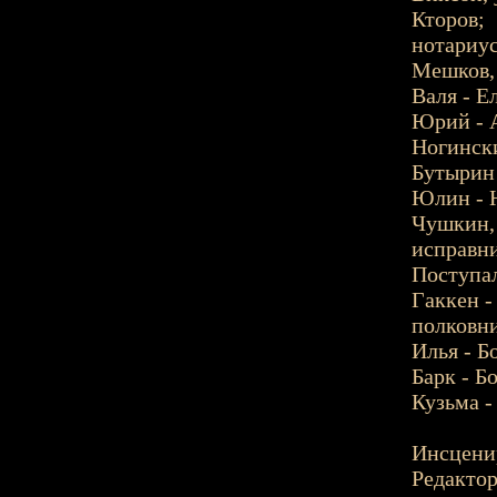
Кторов;
нотариус
Мешков, 
Валя - Е
Юрий - А
Ногински
Бутырин 
Юлин - Н
Чушкин, 
исправни
Поступал
Гаккен -
полковни
Илья - Б
Барк - Б
Кузьма -
Инсценир
Редактор