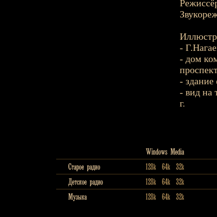
Режиссёр
Звукореж
Иллюстр
- Г.Нагае
- дом ко
проспект,
- здание 
- вид на
г.