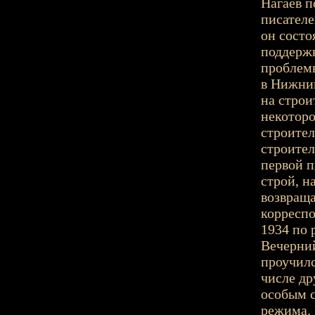
Нагаев п
писателе
он состо
поддержк
проблемы
в Нижний
на строи
некоторо
строител
строител
первой п
строй, н
возвраща
корреспо
1934 по 
Вечерни
проучилс
числе др
особым с
режима. 