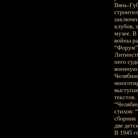
Вянь-Губ
строител
заключен
клубов, 
музее. В
войны ра
“Форум”,
Литинсти
него суд
военную 
Челябинс
многотир
выступая
текстов.
“Челябин
стихов: 
сборник 
две детс
В 1945 г