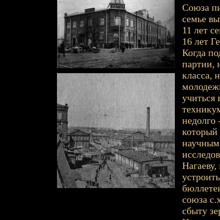
Союза пи
семье вы
11 лет с
16 лет Г
Когда по
партии, 
класса, 
молодежн
учиться 
техникум
недолго 
который 
научным
исследов
Нагаеву,
устроит
бюллетен
союза с.
сбыту зе