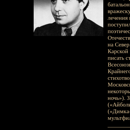
батальон
вражеску
лечения 
поступил
поэтичес
Отечеств
на Север
Карской
писать с
Всесоюзн
Крайнего
стихотво
Московск
некоторы
ночь»). 
(«Айболи
(«Димка
мультфил
_______