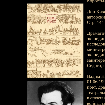
Коростыл
Дон Кихо
авторски
Стр. 144
Драматич
экспеди
исследов
министро
экспеди
заинтере
Седого, 
Вадим Ни
01.06.199
поэт, др
театраль
в спекта
войны, с