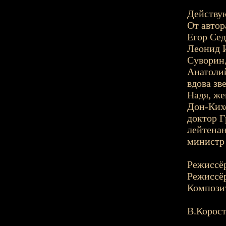
Действу
От автор
Егор Сед
Леонид И
Суворин,
Анатолий
вдова зв
Надя, же
Дон-Ких
доктор Г
лейтенан
министр 
Режиссёр
Режиссёр
Композит
В.Корос