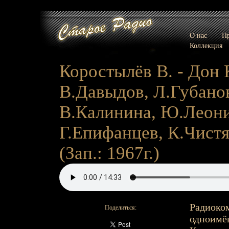
О нас
Пр
Коллекция
Коростылёв В. - Дон К
В.Давыдов, Л.Губанов
В.Калинина, Ю.Леони
Г.Епифанцев, К.Чистяк
(Зап.: 1967г.)
Радиоко
Поделиться:
одноимён