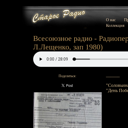
О нас
Пр
Коллекция
Всесоюзное радио - Радиопер
Л.Лещенко, зап 1980)
______
Поделиться:
"Соловьина
"День Побе