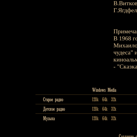
В.Витко
Г.Ягдфел
Примеча
В 1968 г
Михаило
чудеса" 
киноальм
- "Сказк