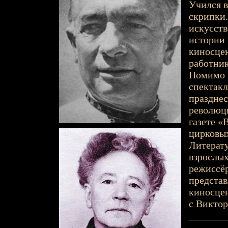
Учился в
скрипки.
искусств
истории 
киносцен
работник
Помимо р
спектакл
празднес
революци
газете «
цирковых
Литерату
взрослых
режиссёр
представ
киносцен
с Виктор
_______