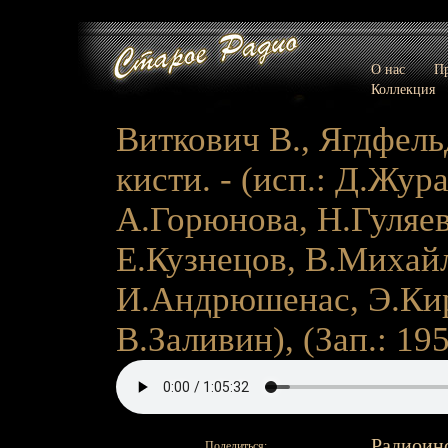
О нас
Пр
Коллекция
Виткович В., Ягдфельд
кисти. - (исп.: Д.Жур
А.Горюнова, Н.Гуляев
Е.Кузнецов, В.Михайл
И.Андрюшенас, Э.Кир
В.Заливин), (Зап.: 195
Радиоинс
Поделиться: