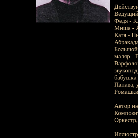
Действу
Ведущий
Федя - К
Миша - 
Катя - Н
Абракада
Большой 
маляр - 
Варфолом
звукопод
бабушка 
Папава, 
Ромашкин
Автор ин
Компози
Оркестр
Иллюстр