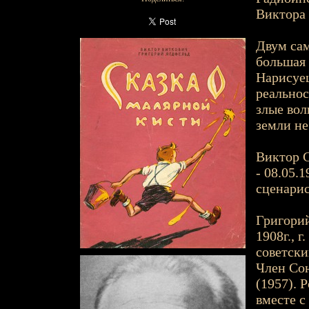
Виктора 
Двум са
большая 
Нарисуеш
реальнос
злые вол
земли не
Виктор С
- 08.05.1
сценарис
Григорий
1908г., г
советски
Член Сою
(1957). 
вместе с